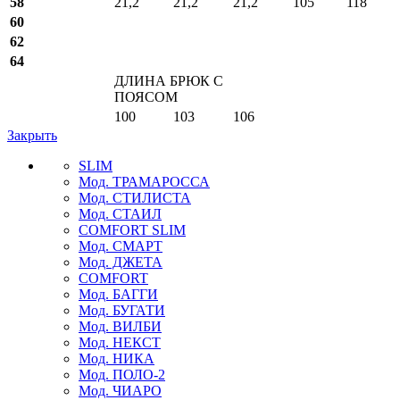
58
21,2
21,2
21,2
105
118
60
62
64
ДЛИНА БРЮК С
ПОЯСОМ
100
103
106
Закрыть
SLIM
Мод. ТРАМАРОССА
Мод. СТИЛИСТА
Мод. СТАИЛ
COMFORT SLIM
Мод. СМАРТ
Мод. ДЖЕТА
COMFORT
Мод. БАГГИ
Мод. БУГАТИ
Мод. ВИЛБИ
Мод. НЕКСТ
Мод. НИКА
Мод. ПОЛО-2
Мод. ЧИАРО