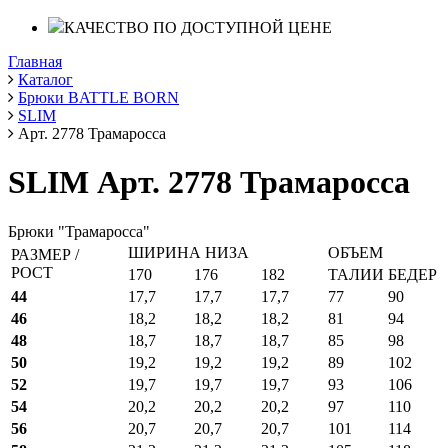
КАЧЕСТВО ПО ДОСТУПНОЙ ЦЕНЕ
Главная
Каталог
Брюки BATTLE BORN
SLIM
Арт. 2778 Трамаросса
SLIM Арт. 2778 Трамаросса
Брюки "Трамаросса"
ШИРИНА НИЗА
ОБЪЕМ
РАЗМЕР /
РОСТ
170
176
182
ТАЛИИ
БЕДЕР
44
17,7
17,7
17,7
77
90
46
18,2
18,2
18,2
81
94
48
18,7
18,7
18,7
85
98
50
19,2
19,2
19,2
89
102
52
19,7
19,7
19,7
93
106
54
20,2
20,2
20,2
97
110
56
20,7
20,7
20,7
101
114