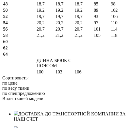
48
18,7
18,7
18,7
85
98
50
19,2
19,2
19,2
89
102
52
19,7
19,7
19,7
93
106
54
20,2
20,2
20,2
97
110
56
20,7
20,7
20,7
101
114
58
21,2
21,2
21,2
105
118
60
62
64
ДЛИНА БРЮК С
ПОЯСОМ
100
103
106
Сортировать:
по цене
по весу ткани
по спецпредложению
Виды тканей модели
ДОСТАВКА ДО ТРАНСПОРТНОЙ КОМПАНИИ ЗА
НАШ СЧЕТ