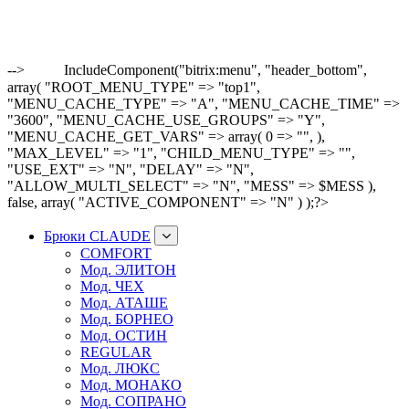
-->
IncludeComponent("bitrix:menu", "header_bottom",
array( "ROOT_MENU_TYPE" => "top1",
"MENU_CACHE_TYPE" => "A", "MENU_CACHE_TIME" =>
"3600", "MENU_CACHE_USE_GROUPS" => "Y",
"MENU_CACHE_GET_VARS" => array( 0 => "", ),
"MAX_LEVEL" => "1", "CHILD_MENU_TYPE" => "",
"USE_EXT" => "N", "DELAY" => "N",
"ALLOW_MULTI_SELECT" => "N", "MESS" => $MESS ),
false, array( "ACTIVE_COMPONENT" => "N" ) );?>
Брюки CLAUDE
COMFORT
Мод. ЭЛИТОН
Мод. ЧЕХ
Мод. АТАШЕ
Мод. БОРНЕО
Мод. ОСТИН
REGULAR
Мод. ЛЮКС
Мод. МОНАКО
Мод. СОПРАНО