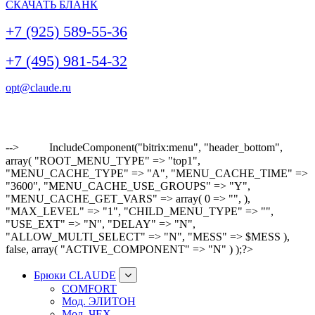
СКАЧАТЬ БЛАНК
+7 (925) 589-55-36
+7 (495) 981-54-32
opt@claude.ru
-->
IncludeComponent("bitrix:menu", "header_bottom",
array( "ROOT_MENU_TYPE" => "top1",
"MENU_CACHE_TYPE" => "A", "MENU_CACHE_TIME" =>
"3600", "MENU_CACHE_USE_GROUPS" => "Y",
"MENU_CACHE_GET_VARS" => array( 0 => "", ),
"MAX_LEVEL" => "1", "CHILD_MENU_TYPE" => "",
"USE_EXT" => "N", "DELAY" => "N",
"ALLOW_MULTI_SELECT" => "N", "MESS" => $MESS ),
false, array( "ACTIVE_COMPONENT" => "N" ) );?>
Брюки CLAUDE
COMFORT
Мод. ЭЛИТОН
Мод. ЧЕХ