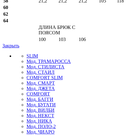
58
21,2
21,2
21,2
105
118
60
62
64
ДЛИНА БРЮК С
ПОЯСОМ
100
103
106
Закрыть
SLIM
Мод. ТРАМАРОССА
Мод. СТИЛИСТА
Мод. СТАИЛ
COMFORT SLIM
Мод. СМАРТ
Мод. ДЖЕТА
COMFORT
Мод. БАГГИ
Мод. БУГАТИ
Мод. ВИЛБИ
Мод. НЕКСТ
Мод. НИКА
Мод. ПОЛО-2
Мод. ЧИАРО