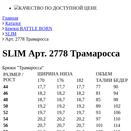
КАЧЕСТВО ПО ДОСТУПНОЙ ЦЕНЕ
Главная
Каталог
Брюки BATTLE BORN
SLIM
Арт. 2778 Трамаросса
SLIM Арт. 2778 Трамаросса
Брюки "Трамаросса"
ШИРИНА НИЗА
ОБЪЕМ
РАЗМЕР /
РОСТ
170
176
182
ТАЛИИ
БЕДЕР
44
17,7
17,7
17,7
77
90
46
18,2
18,2
18,2
81
94
48
18,7
18,7
18,7
85
98
50
19,2
19,2
19,2
89
102
52
19,7
19,7
19,7
93
106
54
20,2
20,2
20,2
97
110
56
20,7
20,7
20,7
101
114