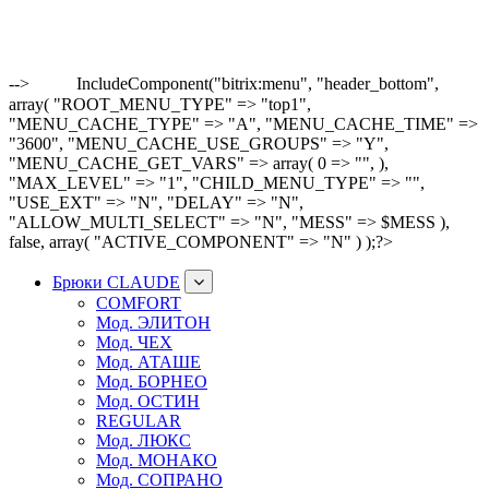
-->
IncludeComponent("bitrix:menu", "header_bottom",
array( "ROOT_MENU_TYPE" => "top1",
"MENU_CACHE_TYPE" => "A", "MENU_CACHE_TIME" =>
"3600", "MENU_CACHE_USE_GROUPS" => "Y",
"MENU_CACHE_GET_VARS" => array( 0 => "", ),
"MAX_LEVEL" => "1", "CHILD_MENU_TYPE" => "",
"USE_EXT" => "N", "DELAY" => "N",
"ALLOW_MULTI_SELECT" => "N", "MESS" => $MESS ),
false, array( "ACTIVE_COMPONENT" => "N" ) );?>
Брюки CLAUDE
COMFORT
Мод. ЭЛИТОН
Мод. ЧЕХ
Мод. АТАШЕ
Мод. БОРНЕО
Мод. ОСТИН
REGULAR
Мод. ЛЮКС
Мод. МОНАКО
Мод. СОПРАНО