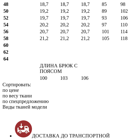
48
18,7
18,7
18,7
85
98
50
19,2
19,2
19,2
89
102
52
19,7
19,7
19,7
93
106
54
20,2
20,2
20,2
97
110
56
20,7
20,7
20,7
101
114
58
21,2
21,2
21,2
105
118
60
62
64
ДЛИНА БРЮК С
ПОЯСОМ
100
103
106
Сортировать:
по цене
по весу ткани
по спецпредложению
Виды тканей модели
ДОСТАВКА ДО ТРАНСПОРТНОЙ