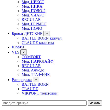
Мод. НЕКСТ
Мод. НИКА
Мод. ПОЛО-2
Мод. ЧИАРО
REGULAR
Мод. ГЕРМЕС
Мод. ПОЛО
Брюки ДЕТСКИЕ
BATTLE BORN кэжуал
CLAUDE классика
Шорты
VLS
COMFORT
Мод. ПАРКЛАЙФ
REGULAR
Мод. Алмодо
Мод. ТРАФФИК
Распродажа
BATTLE BORN
CLAUDE
VIKPONT толстовки