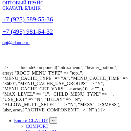
ОПТОВЫЙ ПРАЙС
СКАЧАТЬ БЛАНК
+7 (925) 589-55-36
+7 (495) 981-54-32
opt@claude.ru
-->
IncludeComponent("bitrix:menu", "header_bottom",
array( "ROOT_MENU_TYPE" => "top1",
"MENU_CACHE_TYPE" => "A", "MENU_CACHE_TIME" =>
"3600", "MENU_CACHE_USE_GROUPS" => "Y",
"MENU_CACHE_GET_VARS" => array( 0 => "", ),
"MAX_LEVEL" => "1", "CHILD_MENU_TYPE" => "",
"USE_EXT" => "N", "DELAY" => "N",
"ALLOW_MULTI_SELECT" => "N", "MESS" => $MESS ),
false, array( "ACTIVE_COMPONENT" => "N" ) );?>
Брюки CLAUDE
COMFORT