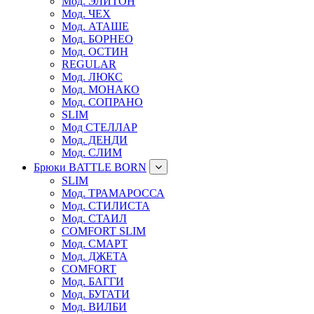
Мод. ЭЛИТОН
Мод. ЧЕХ
Мод. АТАШЕ
Мод. БОРНЕО
Мод. ОСТИН
REGULAR
Мод. ЛЮКС
Мод. МОНАКО
Мод. СОПРАНО
SLIM
Мод СТЕЛЛАР
Мод. ДЕНДИ
Мод. СЛИМ
Брюки BATTLE BORN
SLIM
Мод. ТРАМАРОССА
Мод. СТИЛИСТА
Мод. СТАИЛ
COMFORT SLIM
Мод. СМАРТ
Мод. ДЖЕТА
COMFORT
Мод. БАГГИ
Мод. БУГАТИ
Мод. ВИЛБИ