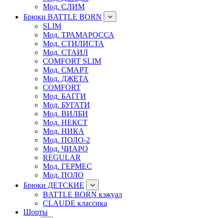
Мод. СЛИМ
Брюки BATTLE BORN
SLIM
Мод. ТРАМАРОССА
Мод. СТИЛИСТА
Мод. СТАИЛ
COMFORT SLIM
Мод. СМАРТ
Мод. ДЖЕТА
COMFORT
Мод. БАГГИ
Мод. БУГАТИ
Мод. ВИЛБИ
Мод. НЕКСТ
Мод. НИКА
Мод. ПОЛО-2
Мод. ЧИАРО
REGULAR
Мод. ГЕРМЕС
Мод. ПОЛО
Брюки ДЕТСКИЕ
BATTLE BORN кэжуал
CLAUDE классика
Шорты