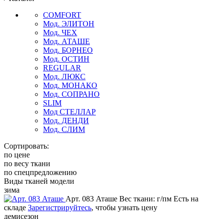
COMFORT
Мод. ЭЛИТОН
Мод. ЧЕХ
Мод. АТАШЕ
Мод. БОРНЕО
Мод. ОСТИН
REGULAR
Мод. ЛЮКС
Мод. МОНАКО
Мод. СОПРАНО
SLIM
Мод СТЕЛЛАР
Мод. ДЕНДИ
Мод. СЛИМ
Сортировать:
по цене
по весу ткани
по спецпредложению
Виды тканей модели
зима
Арт. 083 Аташе
Вес ткани: г/пм
Есть на
складе
Зарегистрируйтесь
, чтобы узнать цену
демисезон