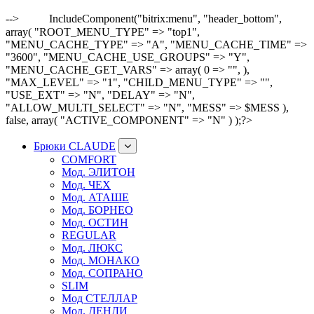
-->
IncludeComponent("bitrix:menu", "header_bottom",
array( "ROOT_MENU_TYPE" => "top1",
"MENU_CACHE_TYPE" => "A", "MENU_CACHE_TIME" =>
"3600", "MENU_CACHE_USE_GROUPS" => "Y",
"MENU_CACHE_GET_VARS" => array( 0 => "", ),
"MAX_LEVEL" => "1", "CHILD_MENU_TYPE" => "",
"USE_EXT" => "N", "DELAY" => "N",
"ALLOW_MULTI_SELECT" => "N", "MESS" => $MESS ),
false, array( "ACTIVE_COMPONENT" => "N" ) );?>
Брюки CLAUDE
COMFORT
Мод. ЭЛИТОН
Мод. ЧЕХ
Мод. АТАШЕ
Мод. БОРНЕО
Мод. ОСТИН
REGULAR
Мод. ЛЮКС
Мод. МОНАКО
Мод. СОПРАНО
SLIM
Мод СТЕЛЛАР
Мод. ДЕНДИ