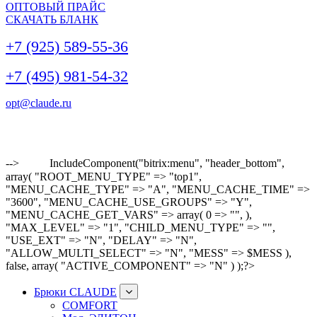
ОПТОВЫЙ ПРАЙС
СКАЧАТЬ БЛАНК
+7 (925) 589-55-36
+7 (495) 981-54-32
opt@claude.ru
-->
IncludeComponent("bitrix:menu", "header_bottom",
array( "ROOT_MENU_TYPE" => "top1",
"MENU_CACHE_TYPE" => "A", "MENU_CACHE_TIME" =>
"3600", "MENU_CACHE_USE_GROUPS" => "Y",
"MENU_CACHE_GET_VARS" => array( 0 => "", ),
"MAX_LEVEL" => "1", "CHILD_MENU_TYPE" => "",
"USE_EXT" => "N", "DELAY" => "N",
"ALLOW_MULTI_SELECT" => "N", "MESS" => $MESS ),
false, array( "ACTIVE_COMPONENT" => "N" ) );?>
Брюки CLAUDE
COMFORT