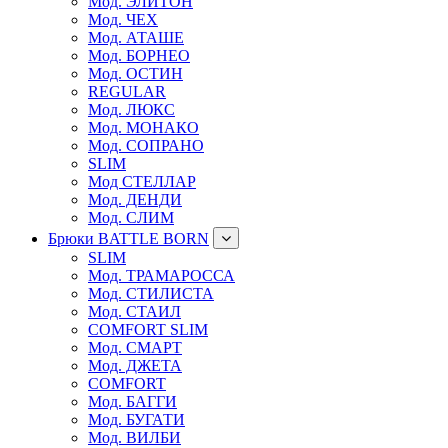
Мод. ЭЛИТОН
Мод. ЧЕХ
Мод. АТАШЕ
Мод. БОРНЕО
Мод. ОСТИН
REGULAR
Мод. ЛЮКС
Мод. МОНАКО
Мод. СОПРАНО
SLIM
Мод СТЕЛЛАР
Мод. ДЕНДИ
Мод. СЛИМ
Брюки BATTLE BORN
SLIM
Мод. ТРАМАРОССА
Мод. СТИЛИСТА
Мод. СТАИЛ
COMFORT SLIM
Мод. СМАРТ
Мод. ДЖЕТА
COMFORT
Мод. БАГГИ
Мод. БУГАТИ
Мод. ВИЛБИ