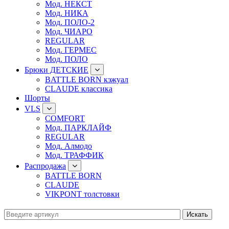
Мод. НЕКСТ
Мод. НИКА
Мод. ПОЛО-2
Мод. ЧИАРО
REGULAR
Мод. ГЕРМЕС
Мод. ПОЛО
Брюки ДЕТСКИЕ
BATTLE BORN кэжуал
CLAUDE классика
Шорты
VLS
COMFORT
Мод. ПАРКЛАЙФ
REGULAR
Мод. Алмодо
Мод. ТРАФФИК
Распродажа
BATTLE BORN
CLAUDE
VIKPONT толстовки