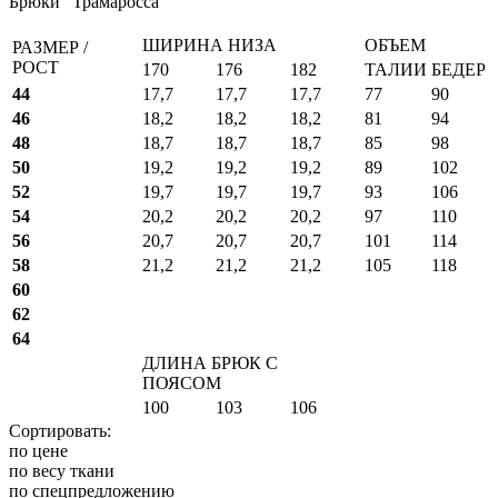
Брюки "Трамаросса"
ШИРИНА НИЗА
ОБЪЕМ
РАЗМЕР /
РОСТ
170
176
182
ТАЛИИ
БЕДЕР
44
17,7
17,7
17,7
77
90
46
18,2
18,2
18,2
81
94
48
18,7
18,7
18,7
85
98
50
19,2
19,2
19,2
89
102
52
19,7
19,7
19,7
93
106
54
20,2
20,2
20,2
97
110
56
20,7
20,7
20,7
101
114
58
21,2
21,2
21,2
105
118
60
62
64
ДЛИНА БРЮК С
ПОЯСОМ
100
103
106
Сортировать:
по цене
по весу ткани
по спецпредложению