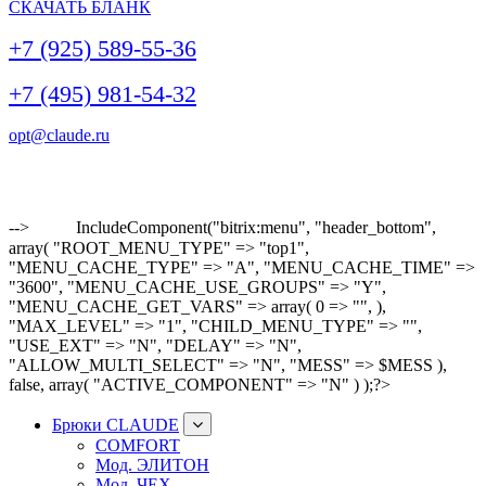
СКАЧАТЬ БЛАНК
+7 (925) 589-55-36
+7 (495) 981-54-32
opt@claude.ru
-->
IncludeComponent("bitrix:menu", "header_bottom",
array( "ROOT_MENU_TYPE" => "top1",
"MENU_CACHE_TYPE" => "A", "MENU_CACHE_TIME" =>
"3600", "MENU_CACHE_USE_GROUPS" => "Y",
"MENU_CACHE_GET_VARS" => array( 0 => "", ),
"MAX_LEVEL" => "1", "CHILD_MENU_TYPE" => "",
"USE_EXT" => "N", "DELAY" => "N",
"ALLOW_MULTI_SELECT" => "N", "MESS" => $MESS ),
false, array( "ACTIVE_COMPONENT" => "N" ) );?>
Брюки CLAUDE
COMFORT
Мод. ЭЛИТОН
Мод. ЧЕХ