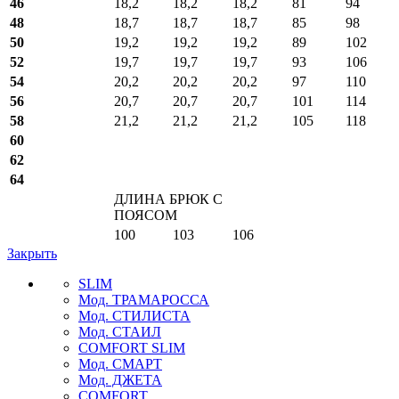
46
18,2
18,2
18,2
81
94
48
18,7
18,7
18,7
85
98
50
19,2
19,2
19,2
89
102
52
19,7
19,7
19,7
93
106
54
20,2
20,2
20,2
97
110
56
20,7
20,7
20,7
101
114
58
21,2
21,2
21,2
105
118
60
62
64
ДЛИНА БРЮК С
ПОЯСОМ
100
103
106
Закрыть
SLIM
Мод. ТРАМАРОССА
Мод. СТИЛИСТА
Мод. СТАИЛ
COMFORT SLIM
Мод. СМАРТ
Мод. ДЖЕТА
COMFORT