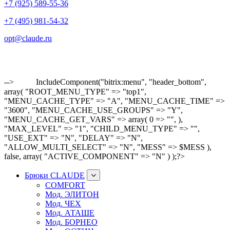
+7 (925) 589-55-36
+7 (495) 981-54-32
opt@claude.ru
-->
IncludeComponent("bitrix:menu", "header_bottom",
array( "ROOT_MENU_TYPE" => "top1",
"MENU_CACHE_TYPE" => "A", "MENU_CACHE_TIME" =>
"3600", "MENU_CACHE_USE_GROUPS" => "Y",
"MENU_CACHE_GET_VARS" => array( 0 => "", ),
"MAX_LEVEL" => "1", "CHILD_MENU_TYPE" => "",
"USE_EXT" => "N", "DELAY" => "N",
"ALLOW_MULTI_SELECT" => "N", "MESS" => $MESS ),
false, array( "ACTIVE_COMPONENT" => "N" ) );?>
Брюки CLAUDE
COMFORT
Мод. ЭЛИТОН
Мод. ЧЕХ
Мод. АТАШЕ
Мод. БОРНЕО