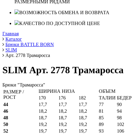
РАЗМЕРНЫМИ РЯДАМИ
ВОЗМОЖНОСТЬ ОБМЕНА И ВОЗВРАТА
КАЧЕСТВО ПО ДОСТУПНОЙ ЦЕНЕ
Главная
Каталог
Брюки BATTLE BORN
SLIM
Арт. 2778 Трамаросса
SLIM Арт. 2778 Трамаросса
Брюки "Трамаросса"
ШИРИНА НИЗА
ОБЪЕМ
РАЗМЕР /
РОСТ
170
176
182
ТАЛИИ
БЕДЕР
44
17,7
17,7
17,7
77
90
46
18,2
18,2
18,2
81
94
48
18,7
18,7
18,7
85
98
50
19,2
19,2
19,2
89
102
52
19,7
19,7
19,7
93
106