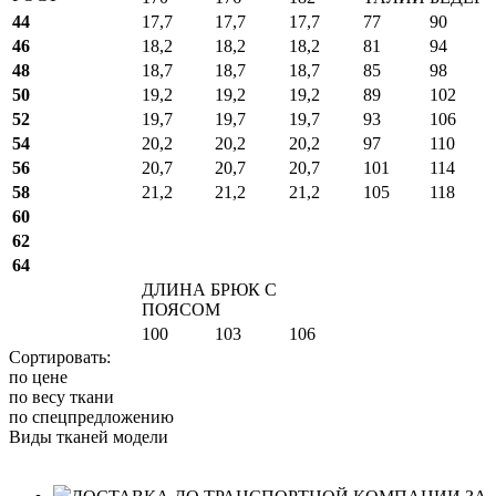
44
17,7
17,7
17,7
77
90
46
18,2
18,2
18,2
81
94
48
18,7
18,7
18,7
85
98
50
19,2
19,2
19,2
89
102
52
19,7
19,7
19,7
93
106
54
20,2
20,2
20,2
97
110
56
20,7
20,7
20,7
101
114
58
21,2
21,2
21,2
105
118
60
62
64
ДЛИНА БРЮК С
ПОЯСОМ
100
103
106
Сортировать:
по цене
по весу ткани
по спецпредложению
Виды тканей модели