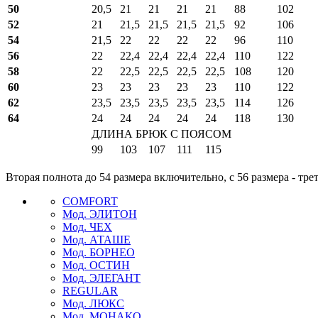
50
20,5
21
21
21
21
88
102
52
21
21,5
21,5
21,5
21,5
92
106
54
21,5
22
22
22
22
96
110
56
22
22,4
22,4
22,4
22,4
110
122
58
22
22,5
22,5
22,5
22,5
108
120
60
23
23
23
23
23
110
122
62
23,5
23,5
23,5
23,5
23,5
114
126
64
24
24
24
24
24
118
130
ДЛИНА БРЮК С ПОЯСОМ
99
103
107
111
115
Вторая полнота до 54 размера включительно, с 56 размера - тре
COMFORT
Мод. ЭЛИТОН
Мод. ЧЕХ
Мод. АТАШЕ
Мод. БОРНЕО
Мод. ОСТИН
Мод. ЭЛЕГАНТ
REGULAR
Мод. ЛЮКС
Мод. МОНАКО