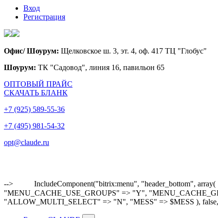
Вход
Регистрация
Офис/ Шоурум:
Щелковское ш. 3, эт. 4, оф. 417 ТЦ "Глобус"
Шоурум:
ТК "Садовод", линия 16, павильон 65
ОПТОВЫЙ ПРАЙС
СКАЧАТЬ БЛАНК
+7 (925) 589-55-36
+7 (495) 981-54-32
opt@claude.ru
-->
IncludeComponent("bitrix:menu", "header_bottom"
"MENU_CACHE_USE_GROUPS" => "Y", "MENU_CACHE_GET_VAR
"ALLOW_MULTI_SELECT" => "N", "MESS" => $MESS ), false,