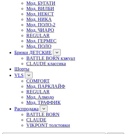
Мод. БУГАТИ
Мод. ВИЛБИ
Мод. НЕКСТ
Мод. НИКА
Мод. ПОЛО-2
Мод. ЧИАРО
REGULAR
Мод. ГЕРМЕС
Мод. ПОЛО
Брюки ДЕТСКИЕ
BATTLE BORN кэжуал
CLAUDE классика
Шорты
VLS
COMFORT
Мод. ПАРКЛАЙФ
REGULAR
Мод. Алмодо
Мод. ТРАФФИК
Распродажа
BATTLE BORN
CLAUDE
VIKPONT толстовки