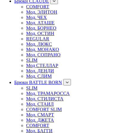
Брюки CLAUDE
COMFORT
Мод. ЭЛИТОН
Мод. ЧЕХ
Мод. АТАШЕ
Мод. БОРНЕО
Мод. ОСТИН
REGULAR
Мод. ЛЮКС
Мод. МОНАКО
Мод. СОПРАНО
SLIM
Мод СТЕЛЛАР
Мод. ДЕНДИ
Мод. СЛИМ
Брюки BATTLE BORN
SLIM
Мод. ТРАМАРОССА
Мод. СТИЛИСТА
Мод. СТАИЛ
COMFORT SLIM
Мод. СМАРТ
Мод. ДЖЕТА
COMFORT
Мод. БАГГИ