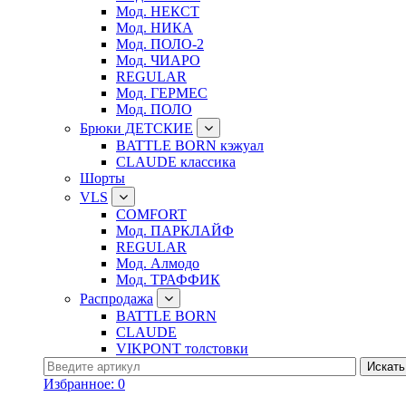
Мод. НЕКСТ
Мод. НИКА
Мод. ПОЛО-2
Мод. ЧИАРО
REGULAR
Мод. ГЕРМЕС
Мод. ПОЛО
Брюки ДЕТСКИЕ
BATTLE BORN кэжуал
CLAUDE классика
Шорты
VLS
COMFORT
Мод. ПАРКЛАЙФ
REGULAR
Мод. Алмодо
Мод. ТРАФФИК
Распродажа
BATTLE BORN
CLAUDE
VIKPONT толстовки
Избранное:
0