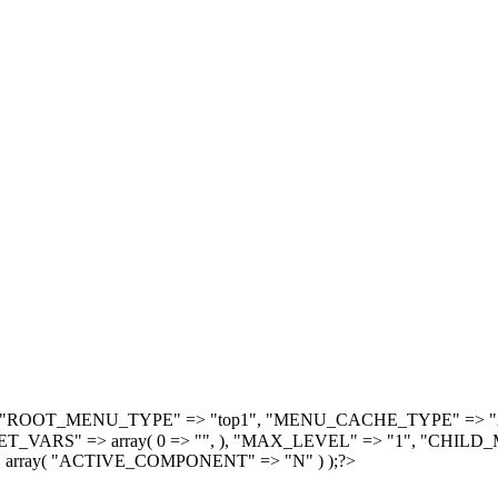
, array( "ROOT_MENU_TYPE" => "top1", "MENU_CACHE_TYPE" =
S" => array( 0 => "", ), "MAX_LEVEL" => "1", "CHILD_M
 array( "ACTIVE_COMPONENT" => "N" ) );?>