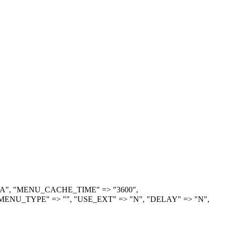
> "A", "MENU_CACHE_TIME" => "3600",
ENU_TYPE" => "", "USE_EXT" => "N", "DELAY" => "N",