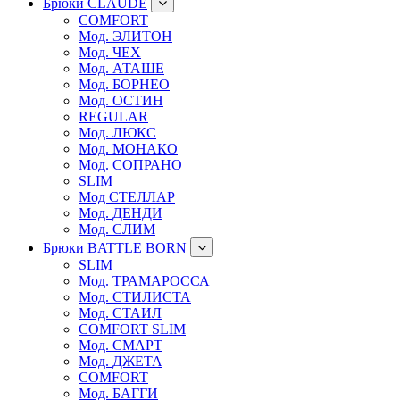
Брюки CLAUDE
COMFORT
Мод. ЭЛИТОН
Мод. ЧЕХ
Мод. АТАШЕ
Мод. БОРНЕО
Мод. ОСТИН
REGULAR
Мод. ЛЮКС
Мод. МОНАКО
Мод. СОПРАНО
SLIM
Мод СТЕЛЛАР
Мод. ДЕНДИ
Мод. СЛИМ
Брюки BATTLE BORN
SLIM
Мод. ТРАМАРОССА
Мод. СТИЛИСТА
Мод. СТАИЛ
COMFORT SLIM
Мод. СМАРТ
Мод. ДЖЕТА
COMFORT
Мод. БАГГИ