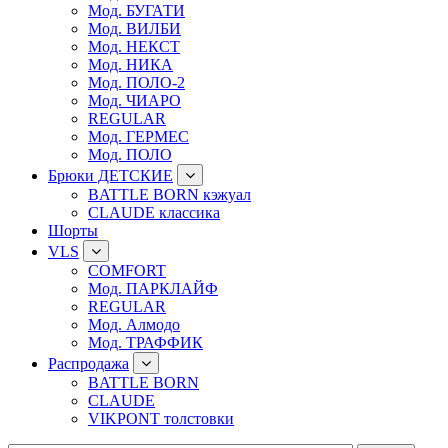
Мод. БУГАТИ
Мод. ВИЛБИ
Мод. НЕКСТ
Мод. НИКА
Мод. ПОЛО-2
Мод. ЧИАРО
REGULAR
Мод. ГЕРМЕС
Мод. ПОЛО
Брюки ДЕТСКИЕ
BATTLE BORN кэжуал
CLAUDE классика
Шорты
VLS
COMFORT
Мод. ПАРКЛАЙФ
REGULAR
Мод. Алмодо
Мод. ТРАФФИК
Распродажа
BATTLE BORN
CLAUDE
VIKPONT толстовки