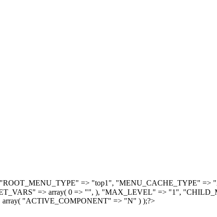
, array( "ROOT_MENU_TYPE" => "top1", "MENU_CACHE_TYPE" =
S" => array( 0 => "", ), "MAX_LEVEL" => "1", "CHILD_M
 array( "ACTIVE_COMPONENT" => "N" ) );?>