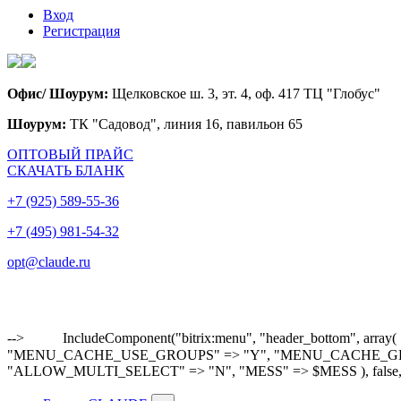
Вход
Регистрация
Офис/ Шоурум:
Щелковское ш. 3, эт. 4, оф. 417 ТЦ "Глобус"
Шоурум:
ТК "Садовод", линия 16, павильон 65
ОПТОВЫЙ ПРАЙС
СКАЧАТЬ БЛАНК
+7 (925) 589-55-36
+7 (495) 981-54-32
opt@claude.ru
-->
IncludeComponent("bitrix:menu", "header_bottom"
"MENU_CACHE_USE_GROUPS" => "Y", "MENU_CACHE_GET_VAR
"ALLOW_MULTI_SELECT" => "N", "MESS" => $MESS ), false,