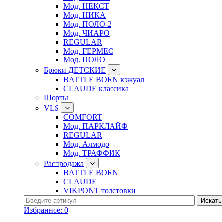
Мод. НЕКСТ
Мод. НИКА
Мод. ПОЛО-2
Мод. ЧИАРО
REGULAR
Мод. ГЕРМЕС
Мод. ПОЛО
Брюки ДЕТСКИЕ
BATTLE BORN кэжуал
CLAUDE классика
Шорты
VLS
COMFORT
Мод. ПАРКЛАЙФ
REGULAR
Мод. Алмодо
Мод. ТРАФФИК
Распродажа
BATTLE BORN
CLAUDE
VIKPONT толстовки
Избранное:
0