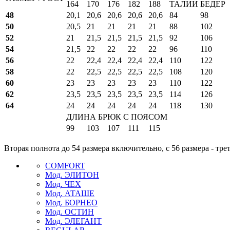
164
170
176
182
188
ТАЛИИ
БЕДЕР
48
20,1
20,6
20,6
20,6
20,6
84
98
50
20,5
21
21
21
21
88
102
52
21
21,5
21,5
21,5
21,5
92
106
54
21,5
22
22
22
22
96
110
56
22
22,4
22,4
22,4
22,4
110
122
58
22
22,5
22,5
22,5
22,5
108
120
60
23
23
23
23
23
110
122
62
23,5
23,5
23,5
23,5
23,5
114
126
64
24
24
24
24
24
118
130
ДЛИНА БРЮК С ПОЯСОМ
99
103
107
111
115
Вторая полнота до 54 размера включительно, с 56 размера - тре
COMFORT
Мод. ЭЛИТОН
Мод. ЧЕХ
Мод. АТАШЕ
Мод. БОРНЕО
Мод. ОСТИН
Мод. ЭЛЕГАНТ