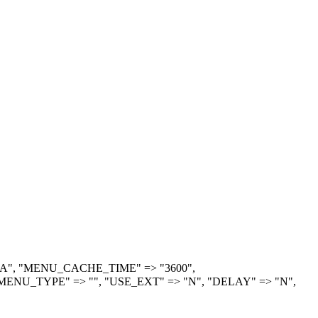
> "A", "MENU_CACHE_TIME" => "3600",
ENU_TYPE" => "", "USE_EXT" => "N", "DELAY" => "N",