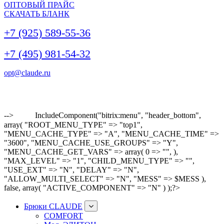
ОПТОВЫЙ ПРАЙС
СКАЧАТЬ БЛАНК
+7 (925) 589-55-36
+7 (495) 981-54-32
opt@claude.ru
-->
IncludeComponent("bitrix:menu", "header_bottom",
array( "ROOT_MENU_TYPE" => "top1",
"MENU_CACHE_TYPE" => "A", "MENU_CACHE_TIME" =>
"3600", "MENU_CACHE_USE_GROUPS" => "Y",
"MENU_CACHE_GET_VARS" => array( 0 => "", ),
"MAX_LEVEL" => "1", "CHILD_MENU_TYPE" => "",
"USE_EXT" => "N", "DELAY" => "N",
"ALLOW_MULTI_SELECT" => "N", "MESS" => $MESS ),
false, array( "ACTIVE_COMPONENT" => "N" ) );?>
Брюки CLAUDE
COMFORT