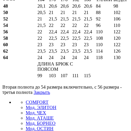
48
20,1
20,6
20,6
20,6
20,6
84
98
50
20,5
21
21
21
21
88
102
52
21
21,5
21,5
21,5
21,5
92
106
54
21,5
22
22
22
22
96
110
56
22
22,4
22,4
22,4
22,4
110
122
58
22
22,5
22,5
22,5
22,5
108
120
60
23
23
23
23
23
110
122
62
23,5
23,5
23,5
23,5
23,5
114
126
64
24
24
24
24
24
118
130
ДЛИНА БРЮК С
ПОЯСОМ
99
103
107
111
115
Вторая полнота до 54 размера включительно, с 56 размера -
третья полнота
Закрыть
COMFORT
Мод. ЭЛИТОН
Мод. ЧЕХ
Мод. АТАШЕ
Мод. БОРНЕО
Мод. ОСТИН