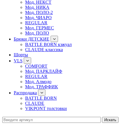
Мод. НЕКСТ
Мод. НИКА
Мод. ПОЛО-2
Мод. ЧИАРО
REGULAR
Мод. ГЕРМЕС
Мод. ПОЛО
Брюки ДЕТСКИЕ
BATTLE BORN кэжуал
CLAUDE классика
Шорты
VLS
COMFORT
Мод. ПАРКЛАЙФ
REGULAR
Мод. Алмодо
Мод. ТРАФФИК
Распродажа
BATTLE BORN
CLAUDE
VIKPONT толстовки