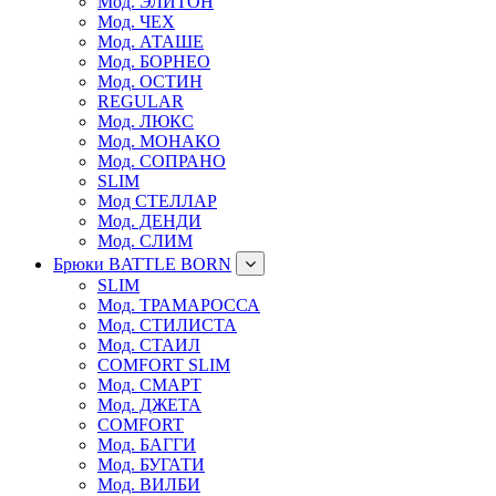
Мод. ЭЛИТОН
Мод. ЧЕХ
Мод. АТАШЕ
Мод. БОРНЕО
Мод. ОСТИН
REGULAR
Мод. ЛЮКС
Мод. МОНАКО
Мод. СОПРАНО
SLIM
Мод СТЕЛЛАР
Мод. ДЕНДИ
Мод. СЛИМ
Брюки BATTLE BORN
SLIM
Мод. ТРАМАРОССА
Мод. СТИЛИСТА
Мод. СТАИЛ
COMFORT SLIM
Мод. СМАРТ
Мод. ДЖЕТА
COMFORT
Мод. БАГГИ
Мод. БУГАТИ
Мод. ВИЛБИ