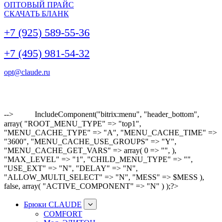
ОПТОВЫЙ ПРАЙС
СКАЧАТЬ БЛАНК
+7 (925) 589-55-36
+7 (495) 981-54-32
opt@claude.ru
-->
IncludeComponent("bitrix:menu", "header_bottom",
array( "ROOT_MENU_TYPE" => "top1",
"MENU_CACHE_TYPE" => "A", "MENU_CACHE_TIME" =>
"3600", "MENU_CACHE_USE_GROUPS" => "Y",
"MENU_CACHE_GET_VARS" => array( 0 => "", ),
"MAX_LEVEL" => "1", "CHILD_MENU_TYPE" => "",
"USE_EXT" => "N", "DELAY" => "N",
"ALLOW_MULTI_SELECT" => "N", "MESS" => $MESS ),
false, array( "ACTIVE_COMPONENT" => "N" ) );?>
Брюки CLAUDE
COMFORT