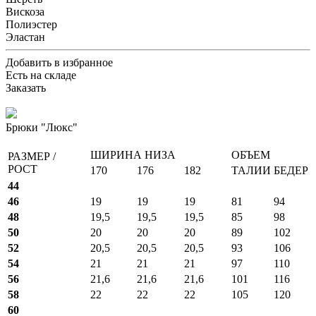
Вискоза
Полиэстер
Эластан
Добавить в избранное
Есть на складе
Заказать
Брюки "Люкс"
ШИРИНА НИЗА
ОБЪЕМ
РАЗМЕР /
РОСТ
170
176
182
ТАЛИИ
БЕДЕР
44
46
19
19
19
81
94
48
19,5
19,5
19,5
85
98
50
20
20
20
89
102
52
20,5
20,5
20,5
93
106
54
21
21
21
97
110
56
21,6
21,6
21,6
101
116
58
22
22
22
105
120
60