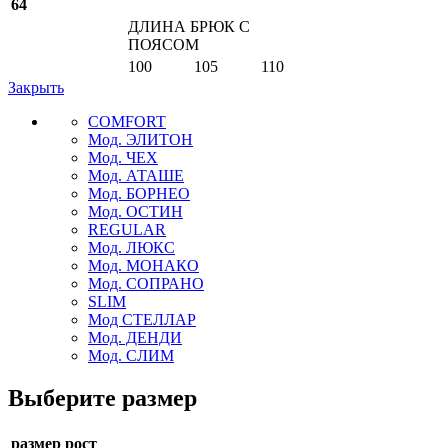
64
ДЛИНА БРЮК С
ПОЯСОМ
100
105
110
Закрыть
COMFORT
Мод. ЭЛИТОН
Мод. ЧЕХ
Мод. АТАШЕ
Мод. БОРНЕО
Мод. ОСТИН
REGULAR
Мод. ЛЮКС
Мод. МОНАКО
Мод. СОПРАНО
SLIM
Мод СТЕЛЛАР
Мод. ДЕНДИ
Мод. СЛИМ
Выберите размер
размер рост