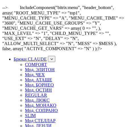
-->
IncludeComponent("bitrix:menu", "header_bottom",
array( "ROOT_MENU_TYPE" => "top1",
"MENU_CACHE_TYPE" => "A", "MENU_CACHE_TIME" =>
"3600", "MENU_CACHE_USE_GROUPS" => "Y",
"MENU_CACHE_GET_VARS" => array( 0 => "", ),
"MAX_LEVEL" => "1", "CHILD_MENU_TYPE" => "",
"USE_EXT" => "N", "DELAY" => "N",
"ALLOW_MULTI_SELECT" => "N", "MESS" => $MESS ),
false, array( "ACTIVE_COMPONENT" => "N" ) );?>
Брюки CLAUDE
COMFORT
Мод. ЭЛИТОН
Мод. ЧЕХ
Мод. АТАШЕ
Мод. БОРНЕО
Мод. ОСТИН
REGULAR
Мод. ЛЮКС
Мод. МОНАКО
Мод. СОПРАНО
SLIM
Мод СТЕЛЛАР
Мод. ДЕНДИ