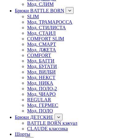
Мод. СЛИМ
Брюки BATTLE BORN
SLIM
Мод. ТРАМАРОССА
Мод. СТИЛИСТА
Мод. СТАИЛ
COMFORT SLIM
Мод. СМАРТ
Мод. ДЖЕТА
COMFORT
Мод. БАГГИ
Мод. БУГАТИ
Мод. ВИЛБИ
Мод. НЕКСТ
Мод. НИКА
Мод. ПОЛО-2
Мод. ЧИАРО
REGULAR
Мод. ГЕРМЕС
Мод. ПОЛО
Брюки ДЕТСКИЕ
BATTLE BORN кэжуал
CLAUDE классика
Шорты