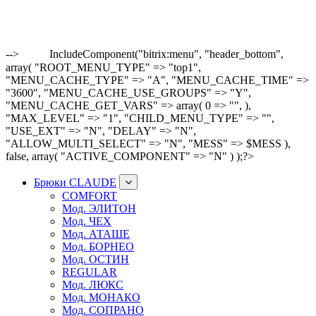
-->
IncludeComponent("bitrix:menu", "header_bottom",
array( "ROOT_MENU_TYPE" => "top1",
"MENU_CACHE_TYPE" => "A", "MENU_CACHE_TIME" =>
"3600", "MENU_CACHE_USE_GROUPS" => "Y",
"MENU_CACHE_GET_VARS" => array( 0 => "", ),
"MAX_LEVEL" => "1", "CHILD_MENU_TYPE" => "",
"USE_EXT" => "N", "DELAY" => "N",
"ALLOW_MULTI_SELECT" => "N", "MESS" => $MESS ),
false, array( "ACTIVE_COMPONENT" => "N" ) );?>
Брюки CLAUDE
COMFORT
Мод. ЭЛИТОН
Мод. ЧЕХ
Мод. АТАШЕ
Мод. БОРНЕО
Мод. ОСТИН
REGULAR
Мод. ЛЮКС
Мод. МОНАКО
Мод. СОПРАНО