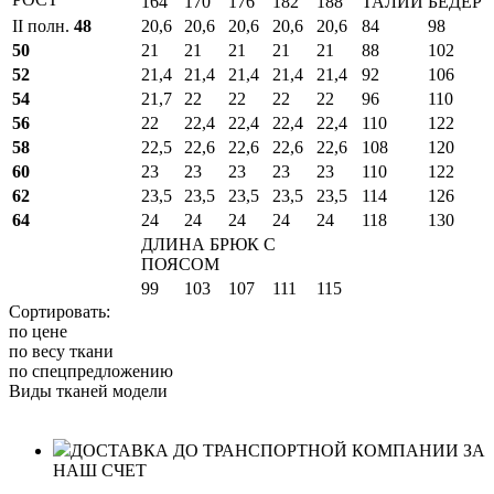
164
170
176
182
188
ТАЛИИ
БЕДЕР
II полн.
48
20,6
20,6
20,6
20,6
20,6
84
98
50
21
21
21
21
21
88
102
52
21,4
21,4
21,4
21,4
21,4
92
106
54
21,7
22
22
22
22
96
110
56
22
22,4
22,4
22,4
22,4
110
122
58
22,5
22,6
22,6
22,6
22,6
108
120
60
23
23
23
23
23
110
122
62
23,5
23,5
23,5
23,5
23,5
114
126
64
24
24
24
24
24
118
130
ДЛИНА БРЮК С
ПОЯСОМ
99
103
107
111
115
Сортировать:
по цене
по весу ткани
по спецпредложению
Виды тканей модели
ДОСТАВКА ДО ТРАНСПОРТНОЙ КОМПАНИИ ЗА
НАШ СЧЕТ