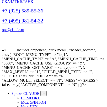
СКАЧАТЬ БЛАНК
+7 (925) 589-55-36
+7 (495) 981-54-32
opt@claude.ru
-->
IncludeComponent("bitrix:menu", "header_bottom",
array( "ROOT_MENU_TYPE" => "top1",
"MENU_CACHE_TYPE" => "A", "MENU_CACHE_TIME" =>
"3600", "MENU_CACHE_USE_GROUPS" => "Y",
"MENU_CACHE_GET_VARS" => array( 0 => "", ),
"MAX_LEVEL" => "1", "CHILD_MENU_TYPE" => "",
"USE_EXT" => "N", "DELAY" => "N",
"ALLOW_MULTI_SELECT" => "N", "MESS" => $MESS ),
false, array( "ACTIVE_COMPONENT" => "N" ) );?>
Брюки CLAUDE
COMFORT
Мод. ЭЛИТОН
Мод. ЧЕХ