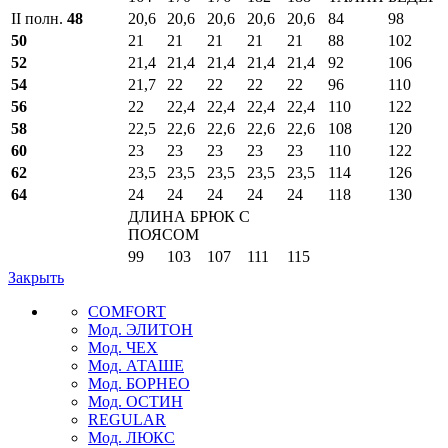
II полн.
48
20,6
20,6
20,6
20,6
20,6
84
98
50
21
21
21
21
21
88
102
52
21,4
21,4
21,4
21,4
21,4
92
106
54
21,7
22
22
22
22
96
110
56
22
22,4
22,4
22,4
22,4
110
122
58
22,5
22,6
22,6
22,6
22,6
108
120
60
23
23
23
23
23
110
122
62
23,5
23,5
23,5
23,5
23,5
114
126
64
24
24
24
24
24
118
130
ДЛИНА БРЮК С
ПОЯСОМ
99
103
107
111
115
Закрыть
COMFORT
Мод. ЭЛИТОН
Мод. ЧЕХ
Мод. АТАШЕ
Мод. БОРНЕО
Мод. ОСТИН
REGULAR
Мод. ЛЮКС