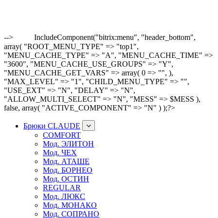
-->
IncludeComponent("bitrix:menu", "header_bottom",
array( "ROOT_MENU_TYPE" => "top1",
"MENU_CACHE_TYPE" => "A", "MENU_CACHE_TIME" =>
"3600", "MENU_CACHE_USE_GROUPS" => "Y",
"MENU_CACHE_GET_VARS" => array( 0 => "", ),
"MAX_LEVEL" => "1", "CHILD_MENU_TYPE" => "",
"USE_EXT" => "N", "DELAY" => "N",
"ALLOW_MULTI_SELECT" => "N", "MESS" => $MESS ),
false, array( "ACTIVE_COMPONENT" => "N" ) );?>
Брюки CLAUDE
COMFORT
Мод. ЭЛИТОН
Мод. ЧЕХ
Мод. АТАШЕ
Мод. БОРНЕО
Мод. ОСТИН
REGULAR
Мод. ЛЮКС
Мод. МОНАКО
Мод. СОПРАНО