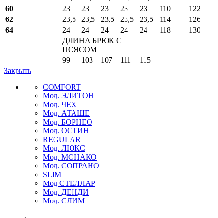
60
23
23
23
23
23
110
122
62
23,5
23,5
23,5
23,5
23,5
114
126
64
24
24
24
24
24
118
130
ДЛИНА БРЮК С
ПОЯСОМ
99
103
107
111
115
Закрыть
COMFORT
Мод. ЭЛИТОН
Мод. ЧЕХ
Мод. АТАШЕ
Мод. БОРНЕО
Мод. ОСТИН
REGULAR
Мод. ЛЮКС
Мод. МОНАКО
Мод. СОПРАНО
SLIM
Мод СТЕЛЛАР
Мод. ДЕНДИ
Мод. СЛИМ