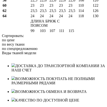
58
22,5
22,6
22,6
22,6
22,6
108
120
60
23
23
23
23
23
110
122
62
23,5
23,5
23,5
23,5
23,5
114
126
64
24
24
24
24
24
118
130
ДЛИНА БРЮК С
ПОЯСОМ
99
103
107
111
115
Сортировать:
по цене
по весу ткани
по спецпредложению
Виды тканей модели
ДОСТАВКА ДО ТРАНСПОРТНОЙ КОМПАНИИ ЗА
НАШ СЧЕТ
ВОЗМОЖНОСТЬ ПОКУПАТЬ НЕ ПОЛНЫМИ
РАЗМЕРНЫМИ РЯДАМИ
ВОЗМОЖНОСТЬ ОБМЕНА И ВОЗВРАТА
КАЧЕСТВО ПО ДОСТУПНОЙ ЦЕНЕ