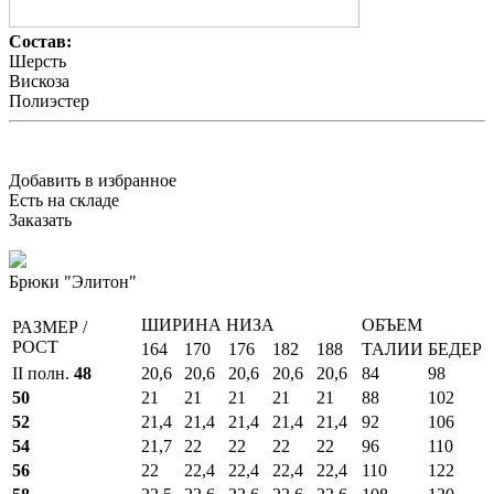
Состав:
Шерсть
Вискоза
Полиэстер
Добавить в избранное
Есть на складе
Заказать
Брюки "Элитон"
ШИРИНА НИЗА
ОБЪЕМ
РАЗМЕР /
РОСТ
164
170
176
182
188
ТАЛИИ
БЕДЕР
II полн.
48
20,6
20,6
20,6
20,6
20,6
84
98
50
21
21
21
21
21
88
102
52
21,4
21,4
21,4
21,4
21,4
92
106
54
21,7
22
22
22
22
96
110
56
22
22,4
22,4
22,4
22,4
110
122