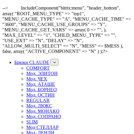
-->
IncludeComponent("bitrix:menu", "header_bottom",
array( "ROOT_MENU_TYPE" => "top1",
"MENU_CACHE_TYPE" => "A", "MENU_CACHE_TIME" =>
"3600", "MENU_CACHE_USE_GROUPS" => "Y",
"MENU_CACHE_GET_VARS" => array( 0 => "", ),
"MAX_LEVEL" => "1", "CHILD_MENU_TYPE" => "",
"USE_EXT" => "N", "DELAY" => "N",
"ALLOW_MULTI_SELECT" => "N", "MESS" => $MESS ),
false, array( "ACTIVE_COMPONENT" => "N" ) );?>
Брюки CLAUDE
COMFORT
Мод. ЭЛИТОН
Мод. ЧЕХ
Мод. АТАШЕ
Мод. БОРНЕО
Мод. ОСТИН
REGULAR
Мод. ЛЮКС
Мод. МОНАКО
Мод. СОПРАНО
SLIM
Мод СТЕЛЛАР
Мод. ДЕНДИ