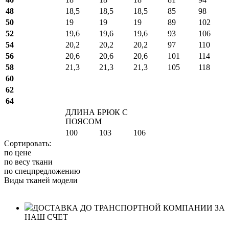
48
18,5
18,5
18,5
85
98
50
19
19
19
89
102
52
19,6
19,6
19,6
93
106
54
20,2
20,2
20,2
97
110
56
20,6
20,6
20,6
101
114
58
21,3
21,3
21,3
105
118
60
62
64
ДЛИНА БРЮК С
ПОЯСОМ
100
103
106
Сортировать:
по цене
по весу ткани
по спецпредложению
Виды тканей модели
ДОСТАВКА ДО ТРАНСПОРТНОЙ КОМПАНИИ ЗА
НАШ СЧЕТ