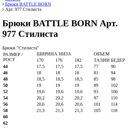
Брюки BATTLE BORN
Арт. 977 Стилиста
Брюки BATTLE BORN Арт.
977 Стилиста
Брюки "Стилиста"
ШИРИНА НИЗА
ОБЪЕМ
РАЗМЕР /
РОСТ
170
176
182
ТАЛИИ
БЕДЕР
44
17,5
17,5
17,5
77
90
46
18
18
18
81
94
48
18,5
18,5
18,5
85
98
50
19
19
19
89
102
52
19,6
19,6
19,6
93
106
54
20,2
20,2
20,2
97
110
56
20,6
20,6
20,6
101
114
58
21,3
21,3
21,3
105
118
60
62