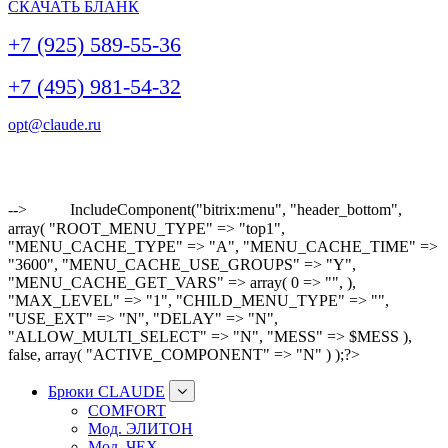
СКАЧАТЬ БЛАНК
+7 (925) 589-55-36
+7 (495) 981-54-32
opt@claude.ru
-->
IncludeComponent("bitrix:menu", "header_bottom",
array( "ROOT_MENU_TYPE" => "top1",
"MENU_CACHE_TYPE" => "A", "MENU_CACHE_TIME" =>
"3600", "MENU_CACHE_USE_GROUPS" => "Y",
"MENU_CACHE_GET_VARS" => array( 0 => "", ),
"MAX_LEVEL" => "1", "CHILD_MENU_TYPE" => "",
"USE_EXT" => "N", "DELAY" => "N",
"ALLOW_MULTI_SELECT" => "N", "MESS" => $MESS ),
false, array( "ACTIVE_COMPONENT" => "N" ) );?>
Брюки CLAUDE
COMFORT
Мод. ЭЛИТОН
Мод. ЧЕХ