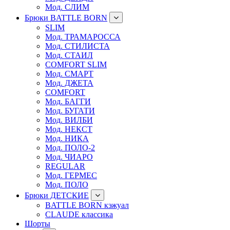
Мод. СЛИМ
Брюки BATTLE BORN
SLIM
Мод. ТРАМАРОССА
Мод. СТИЛИСТА
Мод. СТАИЛ
COMFORT SLIM
Мод. СМАРТ
Мод. ДЖЕТА
COMFORT
Мод. БАГГИ
Мод. БУГАТИ
Мод. ВИЛБИ
Мод. НЕКСТ
Мод. НИКА
Мод. ПОЛО-2
Мод. ЧИАРО
REGULAR
Мод. ГЕРМЕС
Мод. ПОЛО
Брюки ДЕТСКИЕ
BATTLE BORN кэжуал
CLAUDE классика
Шорты