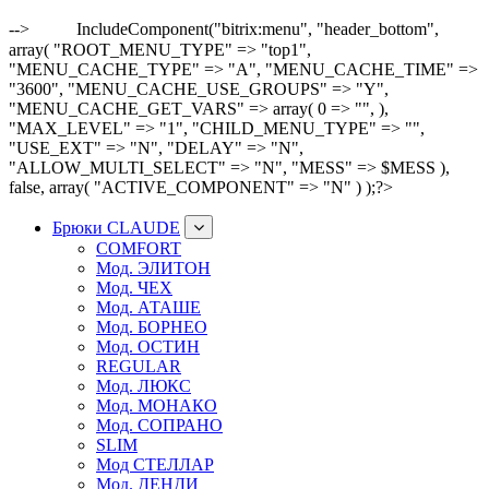
-->
IncludeComponent("bitrix:menu", "header_bottom",
array( "ROOT_MENU_TYPE" => "top1",
"MENU_CACHE_TYPE" => "A", "MENU_CACHE_TIME" =>
"3600", "MENU_CACHE_USE_GROUPS" => "Y",
"MENU_CACHE_GET_VARS" => array( 0 => "", ),
"MAX_LEVEL" => "1", "CHILD_MENU_TYPE" => "",
"USE_EXT" => "N", "DELAY" => "N",
"ALLOW_MULTI_SELECT" => "N", "MESS" => $MESS ),
false, array( "ACTIVE_COMPONENT" => "N" ) );?>
Брюки CLAUDE
COMFORT
Мод. ЭЛИТОН
Мод. ЧЕХ
Мод. АТАШЕ
Мод. БОРНЕО
Мод. ОСТИН
REGULAR
Мод. ЛЮКС
Мод. МОНАКО
Мод. СОПРАНО
SLIM
Мод СТЕЛЛАР
Мод. ДЕНДИ