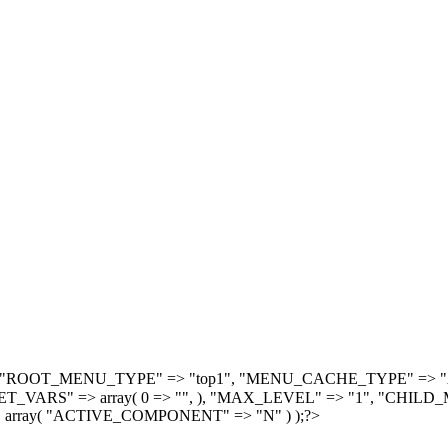
, array( "ROOT_MENU_TYPE" => "top1", "MENU_CACHE_TYPE" =
S" => array( 0 => "", ), "MAX_LEVEL" => "1", "CHILD_M
 array( "ACTIVE_COMPONENT" => "N" ) );?>