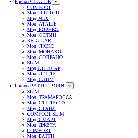
Брюки CLAUDE
COMFORT
Мод. ЭЛИТОН
Мод. ЧЕХ
Мод. АТАШЕ
Мод. БОРНЕО
Мод. ОСТИН
REGULAR
Мод. ЛЮКС
Мод. МОНАКО
Мод. СОПРАНО
SLIM
Мод СТЕЛЛАР
Мод. ДЕНДИ
Мод. СЛИМ
Брюки BATTLE BORN
SLIM
Мод. ТРАМАРОССА
Мод. СТИЛИСТА
Мод. СТАИЛ
COMFORT SLIM
Мод. СМАРТ
Мод. ДЖЕТА
COMFORT
Мод. БАГГИ