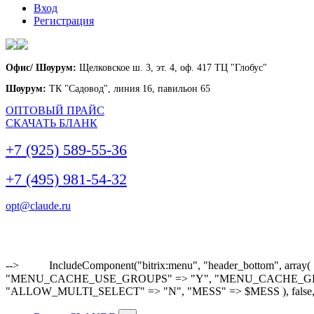
Вход
Регистрация
Офис/ Шоурум:
Щелковское ш. 3, эт. 4, оф. 417 ТЦ "Глобус"
Шоурум:
ТК "Садовод", линия 16, павильон 65
ОПТОВЫЙ ПРАЙС
СКАЧАТЬ БЛАНК
+7 (925) 589-55-36
+7 (495) 981-54-32
opt@claude.ru
-->
IncludeComponent("bitrix:menu", "header_bottom"
"MENU_CACHE_USE_GROUPS" => "Y", "MENU_CACHE_GET_VAR
"ALLOW_MULTI_SELECT" => "N", "MESS" => $MESS ), false,