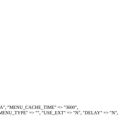
> "A", "MENU_CACHE_TIME" => "3600",
ENU_TYPE" => "", "USE_EXT" => "N", "DELAY" => "N",