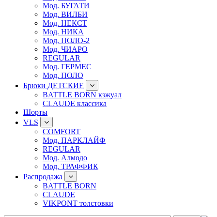
Мод. БУГАТИ
Мод. ВИЛБИ
Мод. НЕКСТ
Мод. НИКА
Мод. ПОЛО-2
Мод. ЧИАРО
REGULAR
Мод. ГЕРМЕС
Мод. ПОЛО
Брюки ДЕТСКИЕ
BATTLE BORN кэжуал
CLAUDE классика
Шорты
VLS
COMFORT
Мод. ПАРКЛАЙФ
REGULAR
Мод. Алмодо
Мод. ТРАФФИК
Распродажа
BATTLE BORN
CLAUDE
VIKPONT толстовки