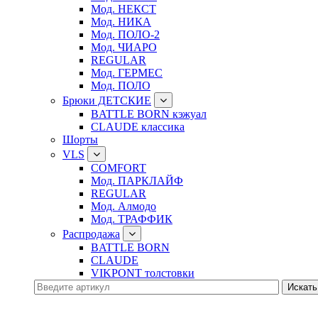
Мод. НЕКСТ
Мод. НИКА
Мод. ПОЛО-2
Мод. ЧИАРО
REGULAR
Мод. ГЕРМЕС
Мод. ПОЛО
Брюки ДЕТСКИЕ
BATTLE BORN кэжуал
CLAUDE классика
Шорты
VLS
COMFORT
Мод. ПАРКЛАЙФ
REGULAR
Мод. Алмодо
Мод. ТРАФФИК
Распродажа
BATTLE BORN
CLAUDE
VIKPONT толстовки