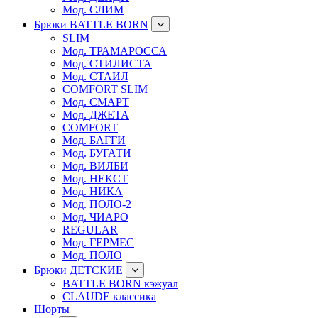
Мод. СЛИМ
Брюки BATTLE BORN
SLIM
Мод. ТРАМАРОССА
Мод. СТИЛИСТА
Мод. СТАИЛ
COMFORT SLIM
Мод. СМАРТ
Мод. ДЖЕТА
COMFORT
Мод. БАГГИ
Мод. БУГАТИ
Мод. ВИЛБИ
Мод. НЕКСТ
Мод. НИКА
Мод. ПОЛО-2
Мод. ЧИАРО
REGULAR
Мод. ГЕРМЕС
Мод. ПОЛО
Брюки ДЕТСКИЕ
BATTLE BORN кэжуал
CLAUDE классика
Шорты