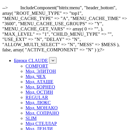
-->
IncludeComponent("bitrix:menu", "header_bottom",
array( "ROOT_MENU_TYPE" => "top1",
"MENU_CACHE_TYPE" => "A", "MENU_CACHE_TIME" =>
"3600", "MENU_CACHE_USE_GROUPS" => "Y",
"MENU_CACHE_GET_VARS" => array( 0 => "", ),
"MAX_LEVEL" => "1", "CHILD_MENU_TYPE" => "",
"USE_EXT" => "N", "DELAY" => "N",
"ALLOW_MULTI_SELECT" => "N", "MESS" => $MESS ),
false, array( "ACTIVE_COMPONENT" => "N" ) );?>
Брюки CLAUDE
COMFORT
Мод. ЭЛИТОН
Мод. ЧЕХ
Мод. АТАШЕ
Мод. БОРНЕО
Мод. ОСТИН
REGULAR
Мод. ЛЮКС
Мод. МОНАКО
Мод. СОПРАНО
SLIM
Мод СТЕЛЛАР
Мод. ДЕНДИ