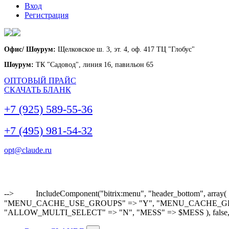
Вход
Регистрация
Офис/ Шоурум:
Щелковское ш. 3, эт. 4, оф. 417 ТЦ "Глобус"
Шоурум:
ТК "Садовод", линия 16, павильон 65
ОПТОВЫЙ ПРАЙС
СКАЧАТЬ БЛАНК
+7 (925) 589-55-36
+7 (495) 981-54-32
opt@claude.ru
-->
IncludeComponent("bitrix:menu", "header_bottom"
"MENU_CACHE_USE_GROUPS" => "Y", "MENU_CACHE_GET_VAR
"ALLOW_MULTI_SELECT" => "N", "MESS" => $MESS ), false,