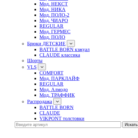
Мод. НЕКСТ
Мод. НИКА
Мод. ПОЛО-2
Мод. ЧИАРО
REGULAR
Мод. ГЕРМЕС
Мод. ПОЛО
Брюки ДЕТСКИЕ
BATTLE BORN кэжуал
CLAUDE классика
Шорты
VLS
COMFORT
Мод. ПАРКЛАЙФ
REGULAR
Мод. Алмодо
Мод. ТРАФФИК
Распродажа
BATTLE BORN
CLAUDE
VIKPONT толстовки