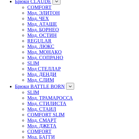
Брюки CLAUDE
COMFORT
Мод. ЭЛИТОН
Мод. ЧЕХ
Мод. АТАШЕ
Мод. БОРНЕО
Мод. ОСТИН
REGULAR
Мод. ЛЮКС
Мод. МОНАКО
Мод. СОПРАНО
SLIM
Мод СТЕЛЛАР
Мод. ДЕНДИ
Мод. СЛИМ
Брюки BATTLE BORN
SLIM
Мод. ТРАМАРОССА
Мод. СТИЛИСТА
Мод. СТАИЛ
COMFORT SLIM
Мод. СМАРТ
Мод. ДЖЕТА
COMFORT
Мод. БАГГИ