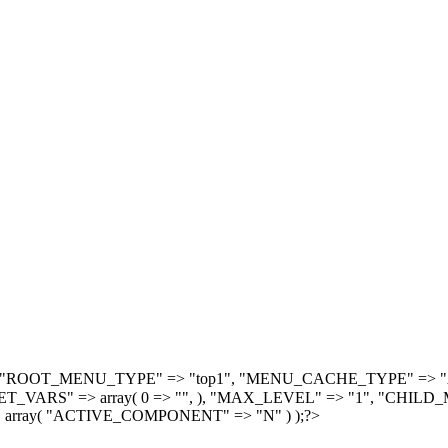
, array( "ROOT_MENU_TYPE" => "top1", "MENU_CACHE_TYPE" =
S" => array( 0 => "", ), "MAX_LEVEL" => "1", "CHILD_M
 array( "ACTIVE_COMPONENT" => "N" ) );?>