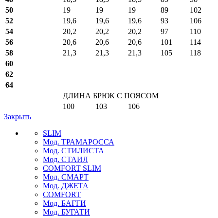
50
19
19
19
89
102
52
19,6
19,6
19,6
93
106
54
20,2
20,2
20,2
97
110
56
20,6
20,6
20,6
101
114
58
21,3
21,3
21,3
105
118
60
62
64
ДЛИНА БРЮК С ПОЯСОМ
100
103
106
Закрыть
SLIM
Мод. ТРАМАРОССА
Мод. СТИЛИСТА
Мод. СТАИЛ
COMFORT SLIM
Мод. СМАРТ
Мод. ДЖЕТА
COMFORT
Мод. БАГГИ
Мод. БУГАТИ