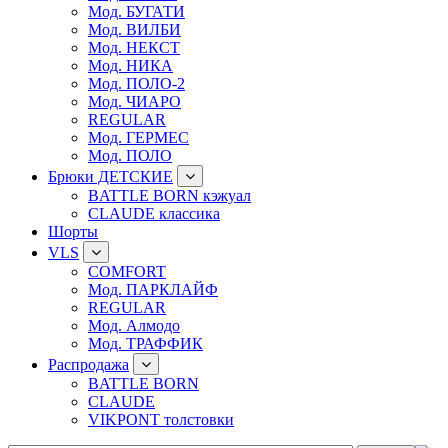
Мод. БУГАТИ
Мод. ВИЛБИ
Мод. НЕКСТ
Мод. НИКА
Мод. ПОЛО-2
Мод. ЧИАРО
REGULAR
Мод. ГЕРМЕС
Мод. ПОЛО
Брюки ДЕТСКИЕ
BATTLE BORN кэжуал
CLAUDE классика
Шорты
VLS
COMFORT
Мод. ПАРКЛАЙФ
REGULAR
Мод. Алмодо
Мод. ТРАФФИК
Распродажа
BATTLE BORN
CLAUDE
VIKPONT толстовки