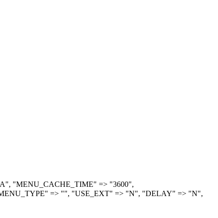
> "A", "MENU_CACHE_TIME" => "3600",
ENU_TYPE" => "", "USE_EXT" => "N", "DELAY" => "N",