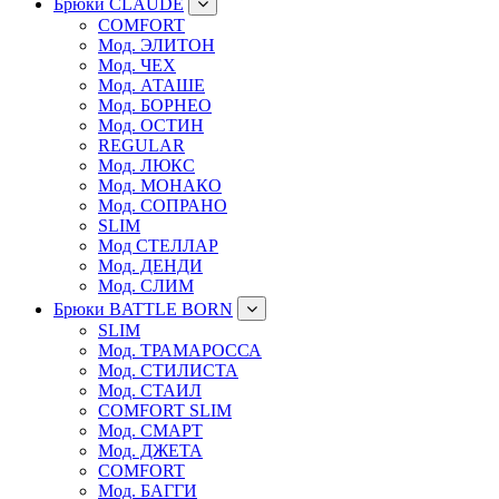
Брюки CLAUDE
COMFORT
Мод. ЭЛИТОН
Мод. ЧЕХ
Мод. АТАШЕ
Мод. БОРНЕО
Мод. ОСТИН
REGULAR
Мод. ЛЮКС
Мод. МОНАКО
Мод. СОПРАНО
SLIM
Мод СТЕЛЛАР
Мод. ДЕНДИ
Мод. СЛИМ
Брюки BATTLE BORN
SLIM
Мод. ТРАМАРОССА
Мод. СТИЛИСТА
Мод. СТАИЛ
COMFORT SLIM
Мод. СМАРТ
Мод. ДЖЕТА
COMFORT
Мод. БАГГИ