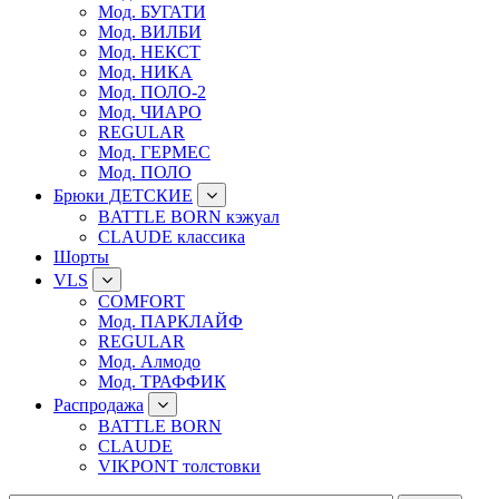
Мод. БУГАТИ
Мод. ВИЛБИ
Мод. НЕКСТ
Мод. НИКА
Мод. ПОЛО-2
Мод. ЧИАРО
REGULAR
Мод. ГЕРМЕС
Мод. ПОЛО
Брюки ДЕТСКИЕ
BATTLE BORN кэжуал
CLAUDE классика
Шорты
VLS
COMFORT
Мод. ПАРКЛАЙФ
REGULAR
Мод. Алмодо
Мод. ТРАФФИК
Распродажа
BATTLE BORN
CLAUDE
VIKPONT толстовки