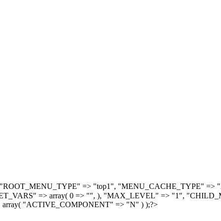
, array( "ROOT_MENU_TYPE" => "top1", "MENU_CACHE_TYPE" =
S" => array( 0 => "", ), "MAX_LEVEL" => "1", "CHILD_M
 array( "ACTIVE_COMPONENT" => "N" ) );?>