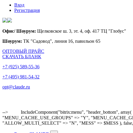
Вход
Регистрация
Офис/ Шоурум:
Щелковское ш. 3, эт. 4, оф. 417 ТЦ "Глобус"
Шоурум:
ТК "Садовод", линия 16, павильон 65
ОПТОВЫЙ ПРАЙС
СКАЧАТЬ БЛАНК
+7 (925) 589-55-36
+7 (495) 981-54-32
opt@claude.ru
-->
IncludeComponent("bitrix:menu", "header_bottom"
"MENU_CACHE_USE_GROUPS" => "Y", "MENU_CACHE_GET_VAR
"ALLOW_MULTI_SELECT" => "N", "MESS" => $MESS ), false,