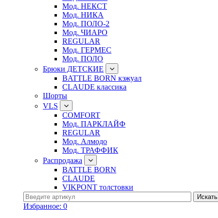
Мод. НЕКСТ
Мод. НИКА
Мод. ПОЛО-2
Мод. ЧИАРО
REGULAR
Мод. ГЕРМЕС
Мод. ПОЛО
Брюки ДЕТСКИЕ
BATTLE BORN кэжуал
CLAUDE классика
Шорты
VLS
COMFORT
Мод. ПАРКЛАЙФ
REGULAR
Мод. Алмодо
Мод. ТРАФФИК
Распродажа
BATTLE BORN
CLAUDE
VIKPONT толстовки
Избранное:
0