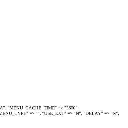
> "A", "MENU_CACHE_TIME" => "3600",
ENU_TYPE" => "", "USE_EXT" => "N", "DELAY" => "N",