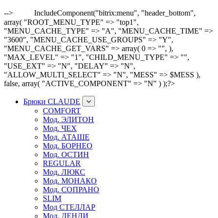
-->
IncludeComponent("bitrix:menu", "header_bottom",
array( "ROOT_MENU_TYPE" => "top1",
"MENU_CACHE_TYPE" => "A", "MENU_CACHE_TIME" =>
"3600", "MENU_CACHE_USE_GROUPS" => "Y",
"MENU_CACHE_GET_VARS" => array( 0 => "", ),
"MAX_LEVEL" => "1", "CHILD_MENU_TYPE" => "",
"USE_EXT" => "N", "DELAY" => "N",
"ALLOW_MULTI_SELECT" => "N", "MESS" => $MESS ),
false, array( "ACTIVE_COMPONENT" => "N" ) );?>
Брюки CLAUDE
COMFORT
Мод. ЭЛИТОН
Мод. ЧЕХ
Мод. АТАШЕ
Мод. БОРНЕО
Мод. ОСТИН
REGULAR
Мод. ЛЮКС
Мод. МОНАКО
Мод. СОПРАНО
SLIM
Мод СТЕЛЛАР
Мод. ДЕНДИ