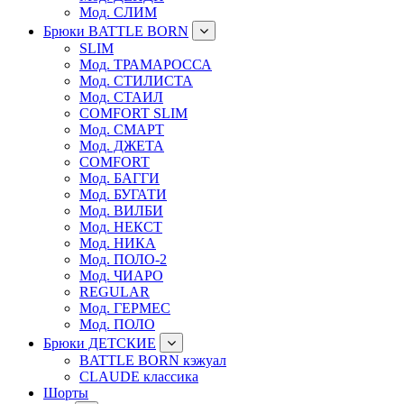
Мод. СЛИМ
Брюки BATTLE BORN
SLIM
Мод. ТРАМАРОССА
Мод. СТИЛИСТА
Мод. СТАИЛ
COMFORT SLIM
Мод. СМАРТ
Мод. ДЖЕТА
COMFORT
Мод. БАГГИ
Мод. БУГАТИ
Мод. ВИЛБИ
Мод. НЕКСТ
Мод. НИКА
Мод. ПОЛО-2
Мод. ЧИАРО
REGULAR
Мод. ГЕРМЕС
Мод. ПОЛО
Брюки ДЕТСКИЕ
BATTLE BORN кэжуал
CLAUDE классика
Шорты