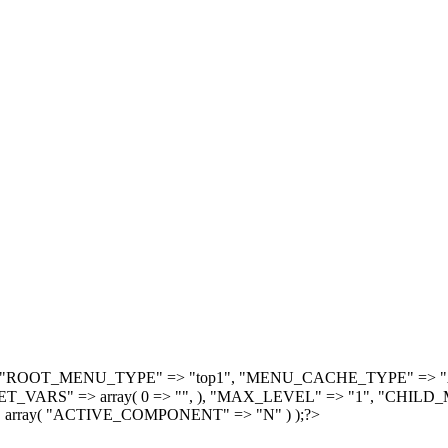
, array( "ROOT_MENU_TYPE" => "top1", "MENU_CACHE_TYPE" =
S" => array( 0 => "", ), "MAX_LEVEL" => "1", "CHILD_M
 array( "ACTIVE_COMPONENT" => "N" ) );?>