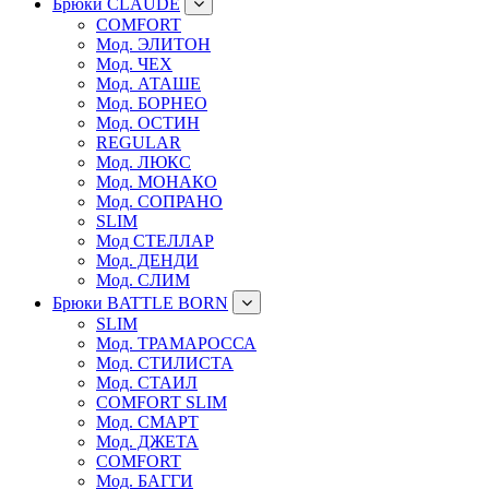
Брюки CLAUDE
COMFORT
Мод. ЭЛИТОН
Мод. ЧЕХ
Мод. АТАШЕ
Мод. БОРНЕО
Мод. ОСТИН
REGULAR
Мод. ЛЮКС
Мод. МОНАКО
Мод. СОПРАНО
SLIM
Мод СТЕЛЛАР
Мод. ДЕНДИ
Мод. СЛИМ
Брюки BATTLE BORN
SLIM
Мод. ТРАМАРОССА
Мод. СТИЛИСТА
Мод. СТАИЛ
COMFORT SLIM
Мод. СМАРТ
Мод. ДЖЕТА
COMFORT
Мод. БАГГИ