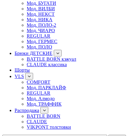
Мод. БУГАТИ
Мод. ВИЛБИ
Мод. НЕКСТ
Мод. НИКА
Мод. ПОЛО-2
Мод. ЧИАРО
REGULAR
Мод. ГЕРМЕС
Мод. ПОЛО
Брюки ДЕТСКИЕ
BATTLE BORN кэжуал
CLAUDE классика
Шорты
VLS
COMFORT
Мод. ПАРКЛАЙФ
REGULAR
Мод. Алмодо
Мод. ТРАФФИК
Распродажа
BATTLE BORN
CLAUDE
VIKPONT толстовки