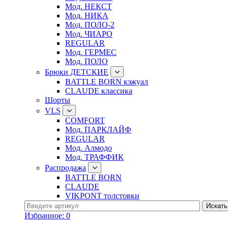
Мод. НЕКСТ
Мод. НИКА
Мод. ПОЛО-2
Мод. ЧИАРО
REGULAR
Мод. ГЕРМЕС
Мод. ПОЛО
Брюки ДЕТСКИЕ
BATTLE BORN кэжуал
CLAUDE классика
Шорты
VLS
COMFORT
Мод. ПАРКЛАЙФ
REGULAR
Мод. Алмодо
Мод. ТРАФФИК
Распродажа
BATTLE BORN
CLAUDE
VIKPONT толстовки
Избранное:
0