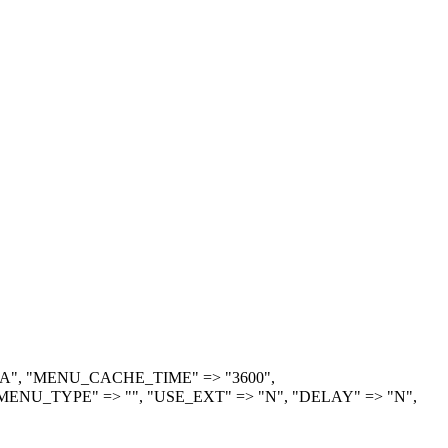
> "A", "MENU_CACHE_TIME" => "3600",
ENU_TYPE" => "", "USE_EXT" => "N", "DELAY" => "N",