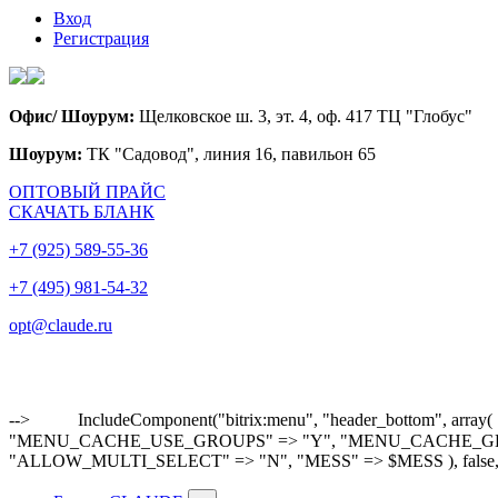
Вход
Регистрация
Офис/ Шоурум:
Щелковское ш. 3, эт. 4, оф. 417 ТЦ "Глобус"
Шоурум:
ТК "Садовод", линия 16, павильон 65
ОПТОВЫЙ ПРАЙС
СКАЧАТЬ БЛАНК
+7 (925) 589-55-36
+7 (495) 981-54-32
opt@claude.ru
-->
IncludeComponent("bitrix:menu", "header_bottom"
"MENU_CACHE_USE_GROUPS" => "Y", "MENU_CACHE_GET_VAR
"ALLOW_MULTI_SELECT" => "N", "MESS" => $MESS ), false,