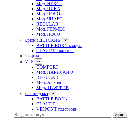
Мод. НЕКСТ
Мод. НИКА
Мод. ПОЛО-2
Мод. ЧИАРО
REGULAR
Мод. ГЕРМЕС
Мод. ПОЛО
Брюки ДЕТСКИЕ
BATTLE BORN кэжуал
CLAUDE классика
Шорты
VLS
COMFORT
Мод. ПАРКЛАЙФ
REGULAR
Мод. Алмодо
Мод. ТРАФФИК
Распродажа
BATTLE BORN
CLAUDE
VIKPONT толстовки