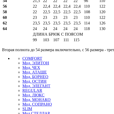
54
21,5
22
22
22
22
96
110
56
22
22,4
22,4
22,4
22,4
110
122
58
22
22,5
22,5
22,5
22,5
108
120
60
23
23
23
23
23
110
122
62
23,5
23,5
23,5
23,5
23,5
114
126
64
24
24
24
24
24
118
130
ДЛИНА БРЮК С ПОЯСОМ
99
103
107
111
115
Вторая полнота до 54 размера включительно, с 56 размера - тре
COMFORT
Мод. ЭЛИТОН
Мод. ЧЕХ
Мод. АТАШЕ
Мод. БОРНЕО
Мод. ОСТИН
Мод. ЭЛЕГАНТ
REGULAR
Мод. ЛЮКС
Мод. МОНАКО
Мод. СОПРАНО
SLIM
Мод СТЕЛЛАР