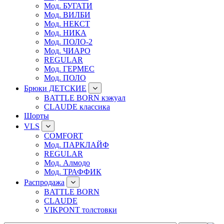
Мод. БУГАТИ
Мод. ВИЛБИ
Мод. НЕКСТ
Мод. НИКА
Мод. ПОЛО-2
Мод. ЧИАРО
REGULAR
Мод. ГЕРМЕС
Мод. ПОЛО
Брюки ДЕТСКИЕ
BATTLE BORN кэжуал
CLAUDE классика
Шорты
VLS
COMFORT
Мод. ПАРКЛАЙФ
REGULAR
Мод. Алмодо
Мод. ТРАФФИК
Распродажа
BATTLE BORN
CLAUDE
VIKPONT толстовки