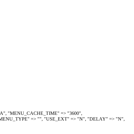
> "A", "MENU_CACHE_TIME" => "3600",
ENU_TYPE" => "", "USE_EXT" => "N", "DELAY" => "N",