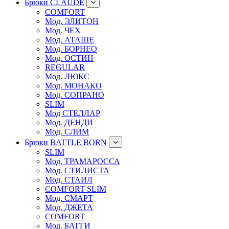
Брюки CLAUDE
COMFORT
Мод. ЭЛИТОН
Мод. ЧЕХ
Мод. АТАШЕ
Мод. БОРНЕО
Мод. ОСТИН
REGULAR
Мод. ЛЮКС
Мод. МОНАКО
Мод. СОПРАНО
SLIM
Мод СТЕЛЛАР
Мод. ДЕНДИ
Мод. СЛИМ
Брюки BATTLE BORN
SLIM
Мод. ТРАМАРОССА
Мод. СТИЛИСТА
Мод. СТАИЛ
COMFORT SLIM
Мод. СМАРТ
Мод. ДЖЕТА
COMFORT
Мод. БАГГИ