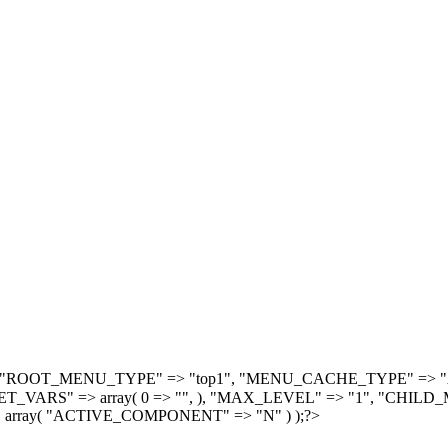
, array( "ROOT_MENU_TYPE" => "top1", "MENU_CACHE_TYPE" =
S" => array( 0 => "", ), "MAX_LEVEL" => "1", "CHILD_M
 array( "ACTIVE_COMPONENT" => "N" ) );?>