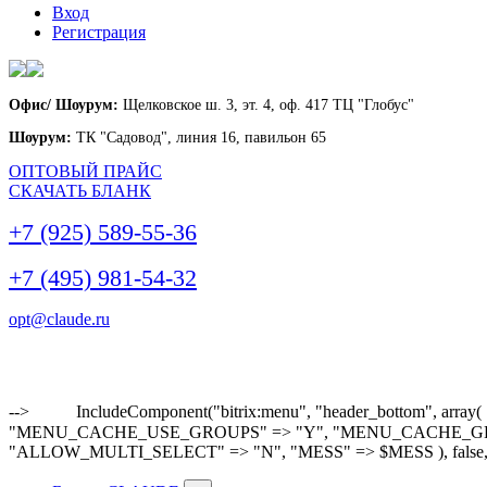
Вход
Регистрация
Офис/ Шоурум:
Щелковское ш. 3, эт. 4, оф. 417 ТЦ "Глобус"
Шоурум:
ТК "Садовод", линия 16, павильон 65
ОПТОВЫЙ ПРАЙС
СКАЧАТЬ БЛАНК
+7 (925) 589-55-36
+7 (495) 981-54-32
opt@claude.ru
-->
IncludeComponent("bitrix:menu", "header_bottom"
"MENU_CACHE_USE_GROUPS" => "Y", "MENU_CACHE_GET_VAR
"ALLOW_MULTI_SELECT" => "N", "MESS" => $MESS ), false,