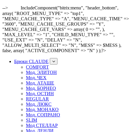
-->
IncludeComponent("bitrix:menu", "header_bottom",
array( "ROOT_MENU_TYPE" => "top1",
"MENU_CACHE_TYPE" => "A", "MENU_CACHE_TIME" =>
"3600", "MENU_CACHE_USE_GROUPS" => "Y",
"MENU_CACHE_GET_VARS" => array( 0 => "", ),
"MAX_LEVEL" => "1", "CHILD_MENU_TYPE" => "",
"USE_EXT" => "N", "DELAY" => "N",
"ALLOW_MULTI_SELECT" => "N", "MESS" => $MESS ),
false, array( "ACTIVE_COMPONENT" => "N" ) );?>
Брюки CLAUDE
COMFORT
Мод. ЭЛИТОН
Мод. ЧЕХ
Мод. АТАШЕ
Мод. БОРНЕО
Мод. ОСТИН
REGULAR
Мод. ЛЮКС
Мод. МОНАКО
Мод. СОПРАНО
SLIM
Мод СТЕЛЛАР
Мод. ДЕНДИ