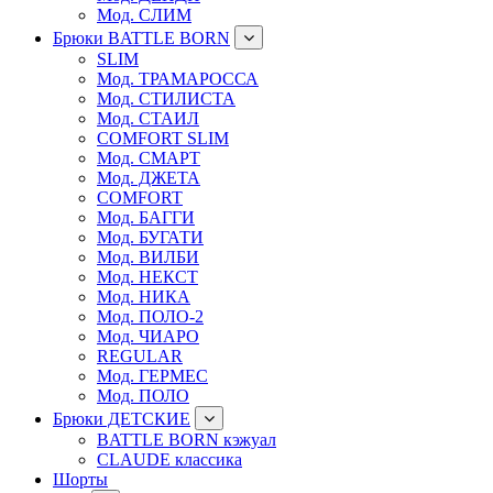
Мод. СЛИМ
Брюки BATTLE BORN
SLIM
Мод. ТРАМАРОССА
Мод. СТИЛИСТА
Мод. СТАИЛ
COMFORT SLIM
Мод. СМАРТ
Мод. ДЖЕТА
COMFORT
Мод. БАГГИ
Мод. БУГАТИ
Мод. ВИЛБИ
Мод. НЕКСТ
Мод. НИКА
Мод. ПОЛО-2
Мод. ЧИАРО
REGULAR
Мод. ГЕРМЕС
Мод. ПОЛО
Брюки ДЕТСКИЕ
BATTLE BORN кэжуал
CLAUDE классика
Шорты