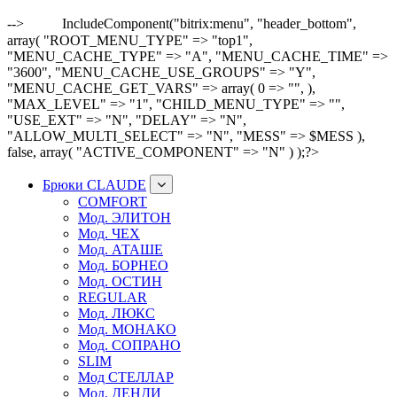
-->
IncludeComponent("bitrix:menu", "header_bottom",
array( "ROOT_MENU_TYPE" => "top1",
"MENU_CACHE_TYPE" => "A", "MENU_CACHE_TIME" =>
"3600", "MENU_CACHE_USE_GROUPS" => "Y",
"MENU_CACHE_GET_VARS" => array( 0 => "", ),
"MAX_LEVEL" => "1", "CHILD_MENU_TYPE" => "",
"USE_EXT" => "N", "DELAY" => "N",
"ALLOW_MULTI_SELECT" => "N", "MESS" => $MESS ),
false, array( "ACTIVE_COMPONENT" => "N" ) );?>
Брюки CLAUDE
COMFORT
Мод. ЭЛИТОН
Мод. ЧЕХ
Мод. АТАШЕ
Мод. БОРНЕО
Мод. ОСТИН
REGULAR
Мод. ЛЮКС
Мод. МОНАКО
Мод. СОПРАНО
SLIM
Мод СТЕЛЛАР
Мод. ДЕНДИ