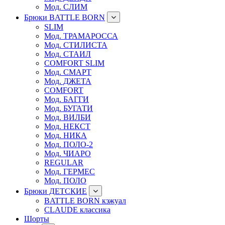
Мод. СЛИМ
Брюки BATTLE BORN
SLIM
Мод. ТРАМАРОССА
Мод. СТИЛИСТА
Мод. СТАИЛ
COMFORT SLIM
Мод. СМАРТ
Мод. ДЖЕТА
COMFORT
Мод. БАГГИ
Мод. БУГАТИ
Мод. ВИЛБИ
Мод. НЕКСТ
Мод. НИКА
Мод. ПОЛО-2
Мод. ЧИАРО
REGULAR
Мод. ГЕРМЕС
Мод. ПОЛО
Брюки ДЕТСКИЕ
BATTLE BORN кэжуал
CLAUDE классика
Шорты