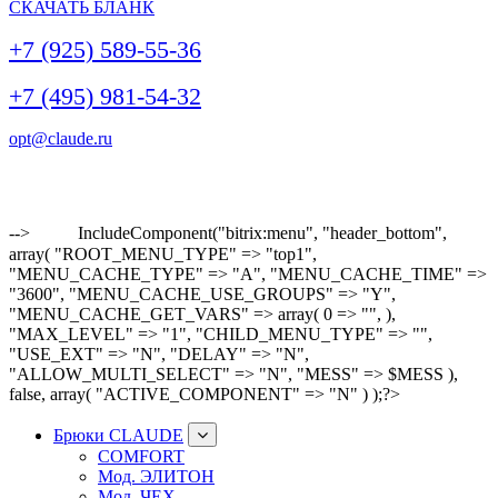
СКАЧАТЬ БЛАНК
+7 (925) 589-55-36
+7 (495) 981-54-32
opt@claude.ru
-->
IncludeComponent("bitrix:menu", "header_bottom",
array( "ROOT_MENU_TYPE" => "top1",
"MENU_CACHE_TYPE" => "A", "MENU_CACHE_TIME" =>
"3600", "MENU_CACHE_USE_GROUPS" => "Y",
"MENU_CACHE_GET_VARS" => array( 0 => "", ),
"MAX_LEVEL" => "1", "CHILD_MENU_TYPE" => "",
"USE_EXT" => "N", "DELAY" => "N",
"ALLOW_MULTI_SELECT" => "N", "MESS" => $MESS ),
false, array( "ACTIVE_COMPONENT" => "N" ) );?>
Брюки CLAUDE
COMFORT
Мод. ЭЛИТОН
Мод. ЧЕХ