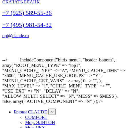
СКАЧАТЬ БЛАНК
+7 (925) 589-55-36
+7 (495) 981-54-32
opt@claude.ru
-->
IncludeComponent("bitrix:menu", "header_bottom",
array( "ROOT_MENU_TYPE" => "top1",
"MENU_CACHE_TYPE" => "A", "MENU_CACHE_TIME" =>
"3600", "MENU_CACHE_USE_GROUPS" => "Y",
"MENU_CACHE_GET_VARS" => array( 0 => "", ),
"MAX_LEVEL" => "1", "CHILD_MENU_TYPE" => "",
"USE_EXT" => "N", "DELAY" => "N",
"ALLOW_MULTI_SELECT" => "N", "MESS" => $MESS ),
false, array( "ACTIVE_COMPONENT" => "N" ) );?>
Брюки CLAUDE
COMFORT
Мод. ЭЛИТОН
Мод. ЧЕХ