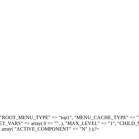
, array( "ROOT_MENU_TYPE" => "top1", "MENU_CACHE_TYPE" =
S" => array( 0 => "", ), "MAX_LEVEL" => "1", "CHILD_M
 array( "ACTIVE_COMPONENT" => "N" ) );?>