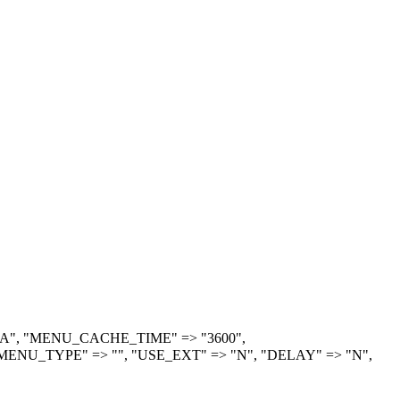
> "A", "MENU_CACHE_TIME" => "3600",
ENU_TYPE" => "", "USE_EXT" => "N", "DELAY" => "N",