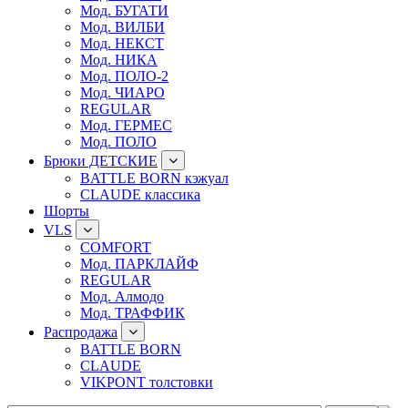
Мод. БУГАТИ
Мод. ВИЛБИ
Мод. НЕКСТ
Мод. НИКА
Мод. ПОЛО-2
Мод. ЧИАРО
REGULAR
Мод. ГЕРМЕС
Мод. ПОЛО
Брюки ДЕТСКИЕ
BATTLE BORN кэжуал
CLAUDE классика
Шорты
VLS
COMFORT
Мод. ПАРКЛАЙФ
REGULAR
Мод. Алмодо
Мод. ТРАФФИК
Распродажа
BATTLE BORN
CLAUDE
VIKPONT толстовки