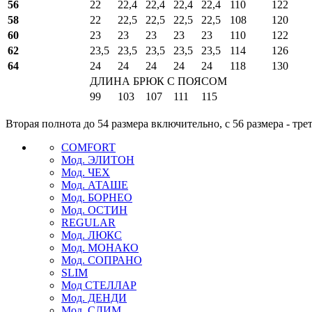
56
22
22,4
22,4
22,4
22,4
110
122
58
22
22,5
22,5
22,5
22,5
108
120
60
23
23
23
23
23
110
122
62
23,5
23,5
23,5
23,5
23,5
114
126
64
24
24
24
24
24
118
130
ДЛИНА БРЮК С ПОЯСОМ
99
103
107
111
115
Вторая полнота до 54 размера включительно, с 56 размера - тре
COMFORT
Мод. ЭЛИТОН
Мод. ЧЕХ
Мод. АТАШЕ
Мод. БОРНЕО
Мод. ОСТИН
REGULAR
Мод. ЛЮКС
Мод. МОНАКО
Мод. СОПРАНО
SLIM
Мод СТЕЛЛАР
Мод. ДЕНДИ
Мод. СЛИМ