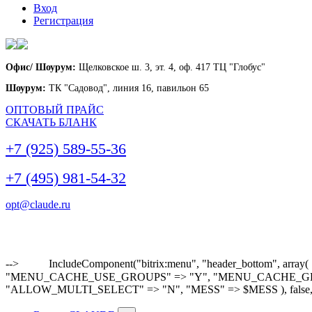
Вход
Регистрация
Офис/ Шоурум:
Щелковское ш. 3, эт. 4, оф. 417 ТЦ "Глобус"
Шоурум:
ТК "Садовод", линия 16, павильон 65
ОПТОВЫЙ ПРАЙС
СКАЧАТЬ БЛАНК
+7 (925) 589-55-36
+7 (495) 981-54-32
opt@claude.ru
-->
IncludeComponent("bitrix:menu", "header_bottom"
"MENU_CACHE_USE_GROUPS" => "Y", "MENU_CACHE_GET_VAR
"ALLOW_MULTI_SELECT" => "N", "MESS" => $MESS ), false,