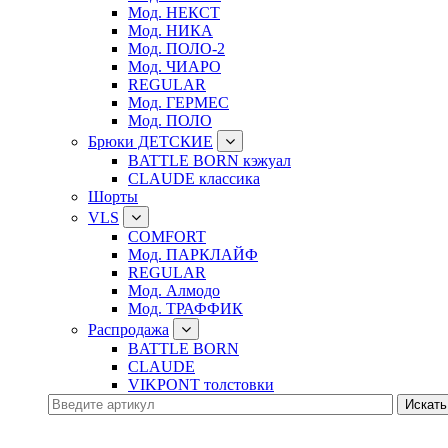
Мод. НЕКСТ
Мод. НИКА
Мод. ПОЛО-2
Мод. ЧИАРО
REGULAR
Мод. ГЕРМЕС
Мод. ПОЛО
Брюки ДЕТСКИЕ
BATTLE BORN кэжуал
CLAUDE классика
Шорты
VLS
COMFORT
Мод. ПАРКЛАЙФ
REGULAR
Мод. Алмодо
Мод. ТРАФФИК
Распродажа
BATTLE BORN
CLAUDE
VIKPONT толстовки