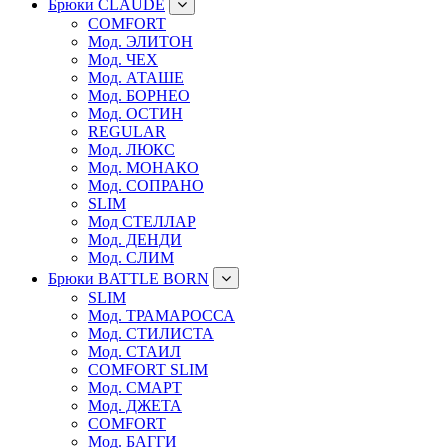
Брюки CLAUDE
COMFORT
Мод. ЭЛИТОН
Мод. ЧЕХ
Мод. АТАШЕ
Мод. БОРНЕО
Мод. ОСТИН
REGULAR
Мод. ЛЮКС
Мод. МОНАКО
Мод. СОПРАНО
SLIM
Мод СТЕЛЛАР
Мод. ДЕНДИ
Мод. СЛИМ
Брюки BATTLE BORN
SLIM
Мод. ТРАМАРОССА
Мод. СТИЛИСТА
Мод. СТАИЛ
COMFORT SLIM
Мод. СМАРТ
Мод. ДЖЕТА
COMFORT
Мод. БАГГИ