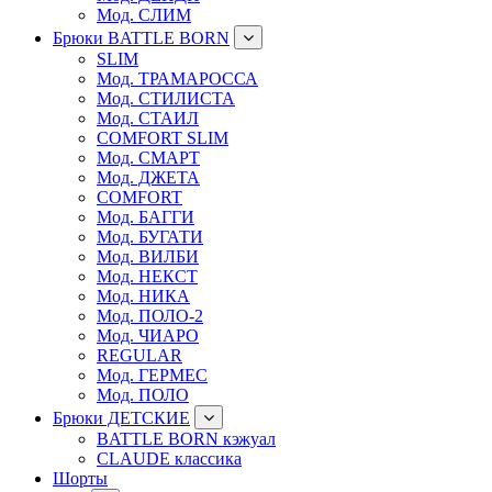
Мод. СЛИМ
Брюки BATTLE BORN
SLIM
Мод. ТРАМАРОССА
Мод. СТИЛИСТА
Мод. СТАИЛ
COMFORT SLIM
Мод. СМАРТ
Мод. ДЖЕТА
COMFORT
Мод. БАГГИ
Мод. БУГАТИ
Мод. ВИЛБИ
Мод. НЕКСТ
Мод. НИКА
Мод. ПОЛО-2
Мод. ЧИАРО
REGULAR
Мод. ГЕРМЕС
Мод. ПОЛО
Брюки ДЕТСКИЕ
BATTLE BORN кэжуал
CLAUDE классика
Шорты