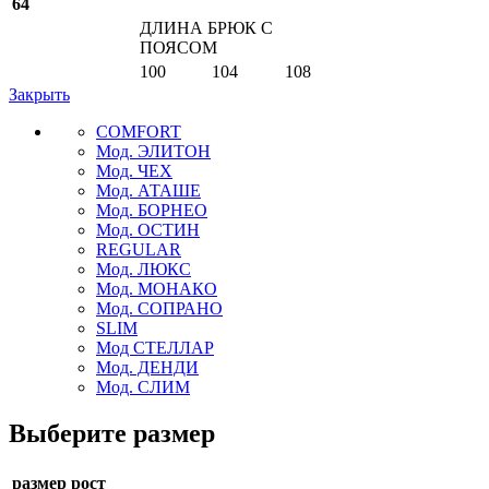
64
ДЛИНА БРЮК С
ПОЯСОМ
100
104
108
Закрыть
COMFORT
Мод. ЭЛИТОН
Мод. ЧЕХ
Мод. АТАШЕ
Мод. БОРНЕО
Мод. ОСТИН
REGULAR
Мод. ЛЮКС
Мод. МОНАКО
Мод. СОПРАНО
SLIM
Мод СТЕЛЛАР
Мод. ДЕНДИ
Мод. СЛИМ
Выберите размер
размер рост