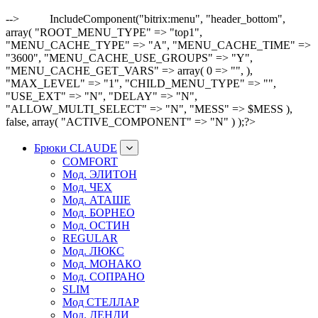
-->
IncludeComponent("bitrix:menu", "header_bottom",
array( "ROOT_MENU_TYPE" => "top1",
"MENU_CACHE_TYPE" => "A", "MENU_CACHE_TIME" =>
"3600", "MENU_CACHE_USE_GROUPS" => "Y",
"MENU_CACHE_GET_VARS" => array( 0 => "", ),
"MAX_LEVEL" => "1", "CHILD_MENU_TYPE" => "",
"USE_EXT" => "N", "DELAY" => "N",
"ALLOW_MULTI_SELECT" => "N", "MESS" => $MESS ),
false, array( "ACTIVE_COMPONENT" => "N" ) );?>
Брюки CLAUDE
COMFORT
Мод. ЭЛИТОН
Мод. ЧЕХ
Мод. АТАШЕ
Мод. БОРНЕО
Мод. ОСТИН
REGULAR
Мод. ЛЮКС
Мод. МОНАКО
Мод. СОПРАНО
SLIM
Мод СТЕЛЛАР
Мод. ДЕНДИ