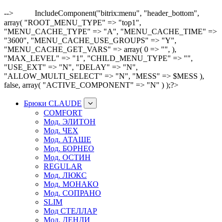
-->
IncludeComponent("bitrix:menu", "header_bottom",
array( "ROOT_MENU_TYPE" => "top1",
"MENU_CACHE_TYPE" => "A", "MENU_CACHE_TIME" =>
"3600", "MENU_CACHE_USE_GROUPS" => "Y",
"MENU_CACHE_GET_VARS" => array( 0 => "", ),
"MAX_LEVEL" => "1", "CHILD_MENU_TYPE" => "",
"USE_EXT" => "N", "DELAY" => "N",
"ALLOW_MULTI_SELECT" => "N", "MESS" => $MESS ),
false, array( "ACTIVE_COMPONENT" => "N" ) );?>
Брюки CLAUDE
COMFORT
Мод. ЭЛИТОН
Мод. ЧЕХ
Мод. АТАШЕ
Мод. БОРНЕО
Мод. ОСТИН
REGULAR
Мод. ЛЮКС
Мод. МОНАКО
Мод. СОПРАНО
SLIM
Мод СТЕЛЛАР
Мод. ДЕНДИ