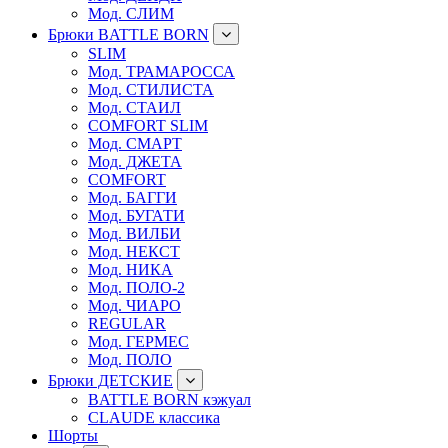
Мод. СЛИМ
Брюки BATTLE BORN
SLIM
Мод. ТРАМАРОССА
Мод. СТИЛИСТА
Мод. СТАИЛ
COMFORT SLIM
Мод. СМАРТ
Мод. ДЖЕТА
COMFORT
Мод. БАГГИ
Мод. БУГАТИ
Мод. ВИЛБИ
Мод. НЕКСТ
Мод. НИКА
Мод. ПОЛО-2
Мод. ЧИАРО
REGULAR
Мод. ГЕРМЕС
Мод. ПОЛО
Брюки ДЕТСКИЕ
BATTLE BORN кэжуал
CLAUDE классика
Шорты