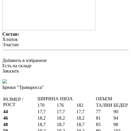
Состав:
Хлопок
Эластан
Добавить в избранное
Есть на складе
Заказать
Брюки "Трамаросса"
ШИРИНА НИЗА
ОБЪЕМ
РАЗМЕР /
РОСТ
170
176
182
ТАЛИИ
БЕДЕР
44
17,7
17,7
17,7
77
90
46
18,2
18,2
18,2
81
94
48
18,7
18,7
18,7
85
98
50
19,2
19,2
19,2
89
102