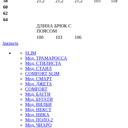
58
21,2
21,2
21,2
105
118
60
62
64
ДЛИНА БРЮК С
ПОЯСОМ
100
103
106
Закрыть
SLIM
Мод. ТРАМАРОССА
Мод. СТИЛИСТА
Мод. СТАИЛ
COMFORT SLIM
Мод. СМАРТ
Мод. ДЖЕТА
COMFORT
Мод. БАГГИ
Мод. БУГАТИ
Мод. ВИЛБИ
Мод. НЕКСТ
Мод. НИКА
Мод. ПОЛО-2
Мод. ЧИАРО