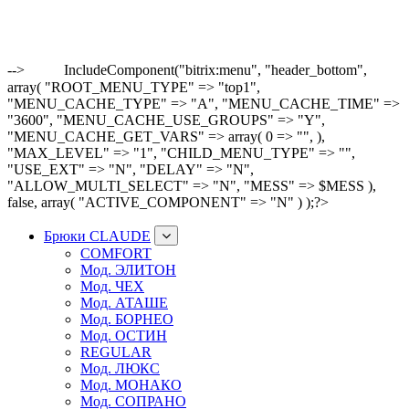
-->
IncludeComponent("bitrix:menu", "header_bottom",
array( "ROOT_MENU_TYPE" => "top1",
"MENU_CACHE_TYPE" => "A", "MENU_CACHE_TIME" =>
"3600", "MENU_CACHE_USE_GROUPS" => "Y",
"MENU_CACHE_GET_VARS" => array( 0 => "", ),
"MAX_LEVEL" => "1", "CHILD_MENU_TYPE" => "",
"USE_EXT" => "N", "DELAY" => "N",
"ALLOW_MULTI_SELECT" => "N", "MESS" => $MESS ),
false, array( "ACTIVE_COMPONENT" => "N" ) );?>
Брюки CLAUDE
COMFORT
Мод. ЭЛИТОН
Мод. ЧЕХ
Мод. АТАШЕ
Мод. БОРНЕО
Мод. ОСТИН
REGULAR
Мод. ЛЮКС
Мод. МОНАКО
Мод. СОПРАНО