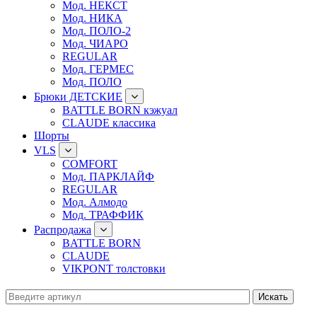
Мод. НЕКСТ
Мод. НИКА
Мод. ПОЛО-2
Мод. ЧИАРО
REGULAR
Мод. ГЕРМЕС
Мод. ПОЛО
Брюки ДЕТСКИЕ
BATTLE BORN кэжуал
CLAUDE классика
Шорты
VLS
COMFORT
Мод. ПАРКЛАЙФ
REGULAR
Мод. Алмодо
Мод. ТРАФФИК
Распродажа
BATTLE BORN
CLAUDE
VIKPONT толстовки