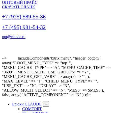
ОПТОВЫЙ ПРАЙС
СКАЧАТЬ БЛАНК
+7 (925) 589-55-36
+7 (495) 981-54-32
opt@claude.ru
-->
IncludeComponent("bitrix:menu", "header_bottom",
array( "ROOT_MENU_TYPE" => "top1",
"MENU_CACHE_TYPE" => "A", "MENU_CACHE_TIME" =>
"3600", "MENU_CACHE_USE_GROUPS" => "Y",
"MENU_CACHE_GET_VARS" => array( 0 => "", ),
"MAX_LEVEL" => "1", "CHILD_MENU_TYPE" => "",
"USE_EXT" => "N", "DELAY" => "N",
"ALLOW_MULTI_SELECT" => "N", "MESS" => $MESS ),
false, array( "ACTIVE_COMPONENT" => "N" ) );?>
Брюки CLAUDE
COMFORT