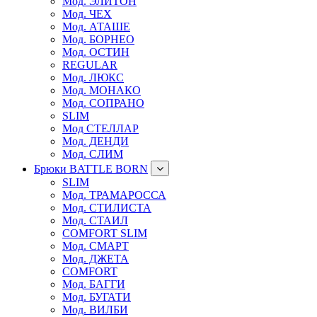
Мод. ЭЛИТОН
Мод. ЧЕХ
Мод. АТАШЕ
Мод. БОРНЕО
Мод. ОСТИН
REGULAR
Мод. ЛЮКС
Мод. МОНАКО
Мод. СОПРАНО
SLIM
Мод СТЕЛЛАР
Мод. ДЕНДИ
Мод. СЛИМ
Брюки BATTLE BORN
SLIM
Мод. ТРАМАРОССА
Мод. СТИЛИСТА
Мод. СТАИЛ
COMFORT SLIM
Мод. СМАРТ
Мод. ДЖЕТА
COMFORT
Мод. БАГГИ
Мод. БУГАТИ
Мод. ВИЛБИ