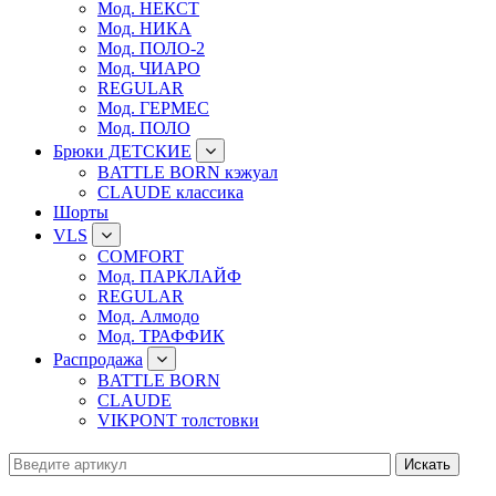
Мод. НЕКСТ
Мод. НИКА
Мод. ПОЛО-2
Мод. ЧИАРО
REGULAR
Мод. ГЕРМЕС
Мод. ПОЛО
Брюки ДЕТСКИЕ
BATTLE BORN кэжуал
CLAUDE классика
Шорты
VLS
COMFORT
Мод. ПАРКЛАЙФ
REGULAR
Мод. Алмодо
Мод. ТРАФФИК
Распродажа
BATTLE BORN
CLAUDE
VIKPONT толстовки