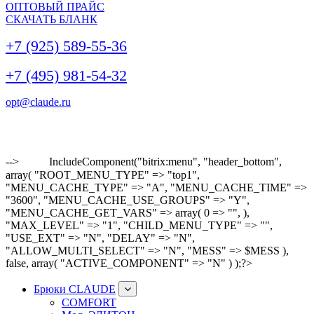
ОПТОВЫЙ ПРАЙС
СКАЧАТЬ БЛАНК
+7 (925) 589-55-36
+7 (495) 981-54-32
opt@claude.ru
-->
IncludeComponent("bitrix:menu", "header_bottom",
array( "ROOT_MENU_TYPE" => "top1",
"MENU_CACHE_TYPE" => "A", "MENU_CACHE_TIME" =>
"3600", "MENU_CACHE_USE_GROUPS" => "Y",
"MENU_CACHE_GET_VARS" => array( 0 => "", ),
"MAX_LEVEL" => "1", "CHILD_MENU_TYPE" => "",
"USE_EXT" => "N", "DELAY" => "N",
"ALLOW_MULTI_SELECT" => "N", "MESS" => $MESS ),
false, array( "ACTIVE_COMPONENT" => "N" ) );?>
Брюки CLAUDE
COMFORT