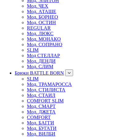
Мод. ЭЛИТОН
Мод. ЧЕХ
Мод. АТАШЕ
Мод. БОРНЕО
Мод. ОСТИН
REGULAR
Мод. ЛЮКС
Мод. МОНАКО
Мод. СОПРАНО
SLIM
Мод СТЕЛЛАР
Мод. ДЕНДИ
Мод. СЛИМ
Брюки BATTLE BORN
SLIM
Мод. ТРАМАРОССА
Мод. СТИЛИСТА
Мод. СТАИЛ
COMFORT SLIM
Мод. СМАРТ
Мод. ДЖЕТА
COMFORT
Мод. БАГГИ
Мод. БУГАТИ
Мод. ВИЛБИ