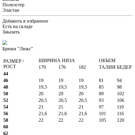
Полиэстер
Эластан
Добавить в избранное
Есть на складе
Заказать
Брюки "Люкс"
ШИРИНА НИЗА
ОБЪЕМ
РАЗМЕР /
РОСТ
170
176
182
ТАЛИИ
БЕДЕР
44
46
19
19
19
81
94
48
19,5
19,5
19,5
85
98
50
20
20
20
89
102
52
20,5
20,5
20,5
93
106
54
21
21
21
97
110
56
21,6
21,6
21,6
101
116
58
22
22
22
105
120
60
62