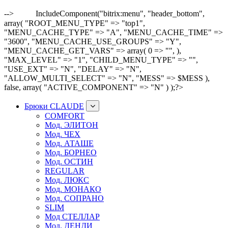
-->
IncludeComponent("bitrix:menu", "header_bottom",
array( "ROOT_MENU_TYPE" => "top1",
"MENU_CACHE_TYPE" => "A", "MENU_CACHE_TIME" =>
"3600", "MENU_CACHE_USE_GROUPS" => "Y",
"MENU_CACHE_GET_VARS" => array( 0 => "", ),
"MAX_LEVEL" => "1", "CHILD_MENU_TYPE" => "",
"USE_EXT" => "N", "DELAY" => "N",
"ALLOW_MULTI_SELECT" => "N", "MESS" => $MESS ),
false, array( "ACTIVE_COMPONENT" => "N" ) );?>
Брюки CLAUDE
COMFORT
Мод. ЭЛИТОН
Мод. ЧЕХ
Мод. АТАШЕ
Мод. БОРНЕО
Мод. ОСТИН
REGULAR
Мод. ЛЮКС
Мод. МОНАКО
Мод. СОПРАНО
SLIM
Мод СТЕЛЛАР
Мод. ДЕНДИ