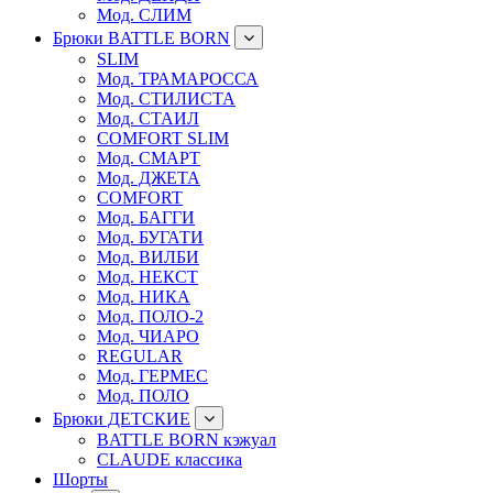
Мод. СЛИМ
Брюки BATTLE BORN
SLIM
Мод. ТРАМАРОССА
Мод. СТИЛИСТА
Мод. СТАИЛ
COMFORT SLIM
Мод. СМАРТ
Мод. ДЖЕТА
COMFORT
Мод. БАГГИ
Мод. БУГАТИ
Мод. ВИЛБИ
Мод. НЕКСТ
Мод. НИКА
Мод. ПОЛО-2
Мод. ЧИАРО
REGULAR
Мод. ГЕРМЕС
Мод. ПОЛО
Брюки ДЕТСКИЕ
BATTLE BORN кэжуал
CLAUDE классика
Шорты