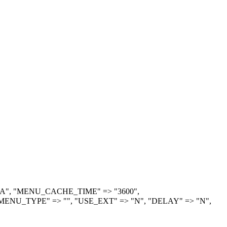
> "A", "MENU_CACHE_TIME" => "3600",
ENU_TYPE" => "", "USE_EXT" => "N", "DELAY" => "N",