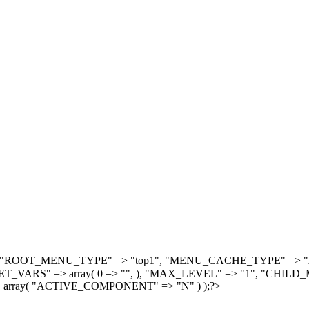
, array( "ROOT_MENU_TYPE" => "top1", "MENU_CACHE_TYPE" =
S" => array( 0 => "", ), "MAX_LEVEL" => "1", "CHILD_M
 array( "ACTIVE_COMPONENT" => "N" ) );?>