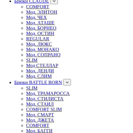
Брюки CLAUDE
COMFORT
Мод. ЭЛИТОН
Мод. ЧЕХ
Мод. АТАШЕ
Мод. БОРНЕО
Мод. ОСТИН
REGULAR
Мод. ЛЮКС
Мод. МОНАКО
Мод. СОПРАНО
SLIM
Мод СТЕЛЛАР
Мод. ДЕНДИ
Мод. СЛИМ
Брюки BATTLE BORN
SLIM
Мод. ТРАМАРОССА
Мод. СТИЛИСТА
Мод. СТАИЛ
COMFORT SLIM
Мод. СМАРТ
Мод. ДЖЕТА
COMFORT
Мод. БАГГИ