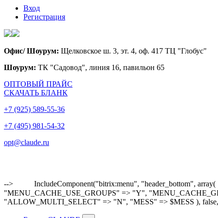
Вход
Регистрация
Офис/ Шоурум:
Щелковское ш. 3, эт. 4, оф. 417 ТЦ "Глобус"
Шоурум:
ТК "Садовод", линия 16, павильон 65
ОПТОВЫЙ ПРАЙС
СКАЧАТЬ БЛАНК
+7 (925) 589-55-36
+7 (495) 981-54-32
opt@claude.ru
-->
IncludeComponent("bitrix:menu", "header_bottom"
"MENU_CACHE_USE_GROUPS" => "Y", "MENU_CACHE_GET_VAR
"ALLOW_MULTI_SELECT" => "N", "MESS" => $MESS ), false,