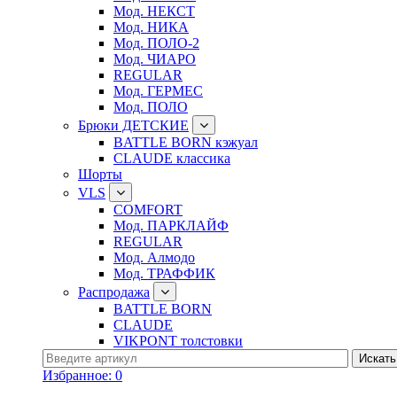
Мод. НЕКСТ
Мод. НИКА
Мод. ПОЛО-2
Мод. ЧИАРО
REGULAR
Мод. ГЕРМЕС
Мод. ПОЛО
Брюки ДЕТСКИЕ
BATTLE BORN кэжуал
CLAUDE классика
Шорты
VLS
COMFORT
Мод. ПАРКЛАЙФ
REGULAR
Мод. Алмодо
Мод. ТРАФФИК
Распродажа
BATTLE BORN
CLAUDE
VIKPONT толстовки
Избранное:
0