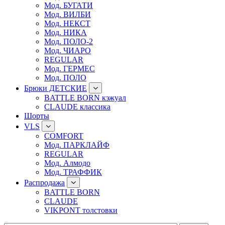
Мод. БУГАТИ
Мод. ВИЛБИ
Мод. НЕКСТ
Мод. НИКА
Мод. ПОЛО-2
Мод. ЧИАРО
REGULAR
Мод. ГЕРМЕС
Мод. ПОЛО
Брюки ДЕТСКИЕ
BATTLE BORN кэжуал
CLAUDE классика
Шорты
VLS
COMFORT
Мод. ПАРКЛАЙФ
REGULAR
Мод. Алмодо
Мод. ТРАФФИК
Распродажа
BATTLE BORN
CLAUDE
VIKPONT толстовки