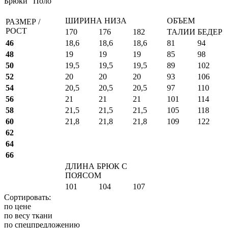
Брюки "Поло"
ШИРИНА НИЗА
ОБЪЕМ
РАЗМЕР /
РОСТ
170
176
182
ТАЛИИ
БЕДЕР
46
18,6
18,6
18,6
81
94
48
19
19
19
85
98
50
19,5
19,5
19,5
89
102
52
20
20
20
93
106
54
20,5
20,5
20,5
97
110
56
21
21
21
101
114
58
21,5
21,5
21,5
105
118
60
21,8
21,8
21,8
109
122
62
64
66
ДЛИНА БРЮК С
ПОЯСОМ
101
104
107
Сортировать:
по цене
по весу ткани
по спецпредложению