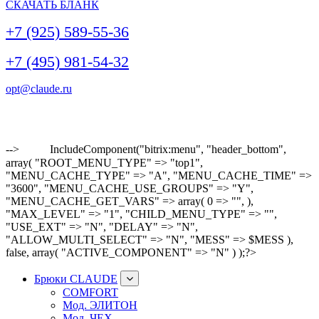
СКАЧАТЬ БЛАНК
+7 (925) 589-55-36
+7 (495) 981-54-32
opt@claude.ru
-->
IncludeComponent("bitrix:menu", "header_bottom",
array( "ROOT_MENU_TYPE" => "top1",
"MENU_CACHE_TYPE" => "A", "MENU_CACHE_TIME" =>
"3600", "MENU_CACHE_USE_GROUPS" => "Y",
"MENU_CACHE_GET_VARS" => array( 0 => "", ),
"MAX_LEVEL" => "1", "CHILD_MENU_TYPE" => "",
"USE_EXT" => "N", "DELAY" => "N",
"ALLOW_MULTI_SELECT" => "N", "MESS" => $MESS ),
false, array( "ACTIVE_COMPONENT" => "N" ) );?>
Брюки CLAUDE
COMFORT
Мод. ЭЛИТОН
Мод. ЧЕХ