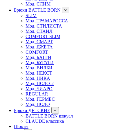
Мод. СЛИМ
Брюки BATTLE BORN
SLIM
Мод. ТРАМАРОССА
Мод. СТИЛИСТА
Мод. СТАИЛ
COMFORT SLIM
Мод. СМАРТ
Мод. ДЖЕТА
COMFORT
Мод. БАГГИ
Мод. БУГАТИ
Мод. ВИЛБИ
Мод. НЕКСТ
Мод. НИКА
Мод. ПОЛО-2
Мод. ЧИАРО
REGULAR
Мод. ГЕРМЕС
Мод. ПОЛО
Брюки ДЕТСКИЕ
BATTLE BORN кэжуал
CLAUDE классика
Шорты