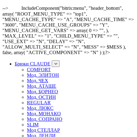
-->
IncludeComponent("bitrix:menu", "header_bottom",
array( "ROOT_MENU_TYPE" => "top1",
"MENU_CACHE_TYPE" => "A", "MENU_CACHE_TIME" =>
"3600", "MENU_CACHE_USE_GROUPS" => "Y",
"MENU_CACHE_GET_VARS" => array( 0 => "", ),
"MAX_LEVEL" => "1", "CHILD_MENU_TYPE" => "",
"USE_EXT" => "N", "DELAY" => "N",
"ALLOW_MULTI_SELECT" => "N", "MESS" => $MESS ),
false, array( "ACTIVE_COMPONENT" => "N" ) );?>
Брюки CLAUDE
COMFORT
Мод. ЭЛИТОН
Мод. ЧЕХ
Мод. АТАШЕ
Мод. БОРНЕО
Мод. ОСТИН
REGULAR
Мод. ЛЮКС
Мод. МОНАКО
Мод. СОПРАНО
SLIM
Мод СТЕЛЛАР
Мод. ДЕНДИ