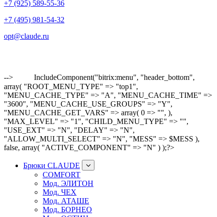
+7 (925) 589-55-36
+7 (495) 981-54-32
opt@claude.ru
-->
IncludeComponent("bitrix:menu", "header_bottom",
array( "ROOT_MENU_TYPE" => "top1",
"MENU_CACHE_TYPE" => "A", "MENU_CACHE_TIME" =>
"3600", "MENU_CACHE_USE_GROUPS" => "Y",
"MENU_CACHE_GET_VARS" => array( 0 => "", ),
"MAX_LEVEL" => "1", "CHILD_MENU_TYPE" => "",
"USE_EXT" => "N", "DELAY" => "N",
"ALLOW_MULTI_SELECT" => "N", "MESS" => $MESS ),
false, array( "ACTIVE_COMPONENT" => "N" ) );?>
Брюки CLAUDE
COMFORT
Мод. ЭЛИТОН
Мод. ЧЕХ
Мод. АТАШЕ
Мод. БОРНЕО