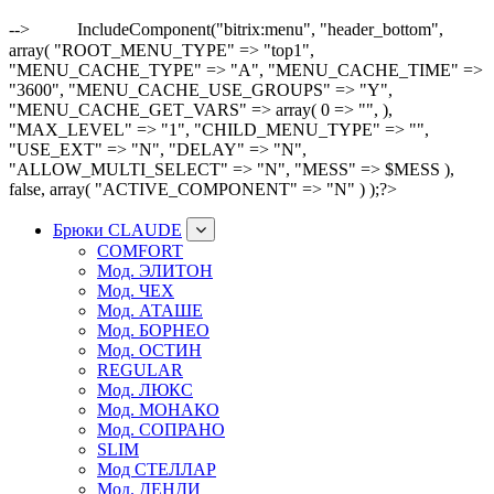
-->
IncludeComponent("bitrix:menu", "header_bottom",
array( "ROOT_MENU_TYPE" => "top1",
"MENU_CACHE_TYPE" => "A", "MENU_CACHE_TIME" =>
"3600", "MENU_CACHE_USE_GROUPS" => "Y",
"MENU_CACHE_GET_VARS" => array( 0 => "", ),
"MAX_LEVEL" => "1", "CHILD_MENU_TYPE" => "",
"USE_EXT" => "N", "DELAY" => "N",
"ALLOW_MULTI_SELECT" => "N", "MESS" => $MESS ),
false, array( "ACTIVE_COMPONENT" => "N" ) );?>
Брюки CLAUDE
COMFORT
Мод. ЭЛИТОН
Мод. ЧЕХ
Мод. АТАШЕ
Мод. БОРНЕО
Мод. ОСТИН
REGULAR
Мод. ЛЮКС
Мод. МОНАКО
Мод. СОПРАНО
SLIM
Мод СТЕЛЛАР
Мод. ДЕНДИ