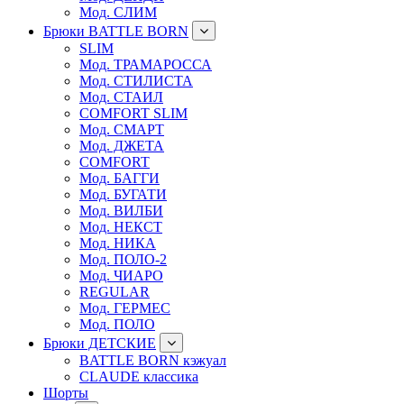
Мод. СЛИМ
Брюки BATTLE BORN
SLIM
Мод. ТРАМАРОССА
Мод. СТИЛИСТА
Мод. СТАИЛ
COMFORT SLIM
Мод. СМАРТ
Мод. ДЖЕТА
COMFORT
Мод. БАГГИ
Мод. БУГАТИ
Мод. ВИЛБИ
Мод. НЕКСТ
Мод. НИКА
Мод. ПОЛО-2
Мод. ЧИАРО
REGULAR
Мод. ГЕРМЕС
Мод. ПОЛО
Брюки ДЕТСКИЕ
BATTLE BORN кэжуал
CLAUDE классика
Шорты