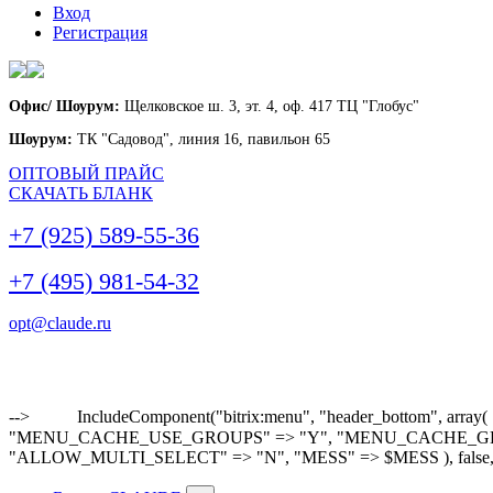
Вход
Регистрация
Офис/ Шоурум:
Щелковское ш. 3, эт. 4, оф. 417 ТЦ "Глобус"
Шоурум:
ТК "Садовод", линия 16, павильон 65
ОПТОВЫЙ ПРАЙС
СКАЧАТЬ БЛАНК
+7 (925) 589-55-36
+7 (495) 981-54-32
opt@claude.ru
-->
IncludeComponent("bitrix:menu", "header_bottom"
"MENU_CACHE_USE_GROUPS" => "Y", "MENU_CACHE_GET_VAR
"ALLOW_MULTI_SELECT" => "N", "MESS" => $MESS ), false,