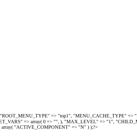
, array( "ROOT_MENU_TYPE" => "top1", "MENU_CACHE_TYPE" =
S" => array( 0 => "", ), "MAX_LEVEL" => "1", "CHILD_M
 array( "ACTIVE_COMPONENT" => "N" ) );?>