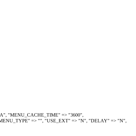
> "A", "MENU_CACHE_TIME" => "3600",
ENU_TYPE" => "", "USE_EXT" => "N", "DELAY" => "N",