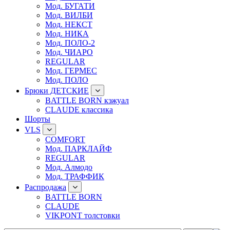
Мод. БУГАТИ
Мод. ВИЛБИ
Мод. НЕКСТ
Мод. НИКА
Мод. ПОЛО-2
Мод. ЧИАРО
REGULAR
Мод. ГЕРМЕС
Мод. ПОЛО
Брюки ДЕТСКИЕ
BATTLE BORN кэжуал
CLAUDE классика
Шорты
VLS
COMFORT
Мод. ПАРКЛАЙФ
REGULAR
Мод. Алмодо
Мод. ТРАФФИК
Распродажа
BATTLE BORN
CLAUDE
VIKPONT толстовки