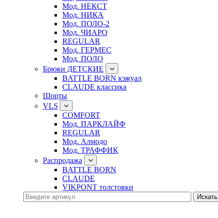
Мод. НЕКСТ
Мод. НИКА
Мод. ПОЛО-2
Мод. ЧИАРО
REGULAR
Мод. ГЕРМЕС
Мод. ПОЛО
Брюки ДЕТСКИЕ
BATTLE BORN кэжуал
CLAUDE классика
Шорты
VLS
COMFORT
Мод. ПАРКЛАЙФ
REGULAR
Мод. Алмодо
Мод. ТРАФФИК
Распродажа
BATTLE BORN
CLAUDE
VIKPONT толстовки