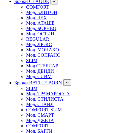
Брюки CLAUDE
COMFORT
Мод. ЭЛИТОН
Мод. ЧЕХ
Мод. АТАШЕ
Мод. БОРНЕО
Мод. ОСТИН
REGULAR
Мод. ЛЮКС
Мод. МОНАКО
Мод. СОПРАНО
SLIM
Мод СТЕЛЛАР
Мод. ДЕНДИ
Мод. СЛИМ
Брюки BATTLE BORN
SLIM
Мод. ТРАМАРОССА
Мод. СТИЛИСТА
Мод. СТАИЛ
COMFORT SLIM
Мод. СМАРТ
Мод. ДЖЕТА
COMFORT
Мод. БАГГИ