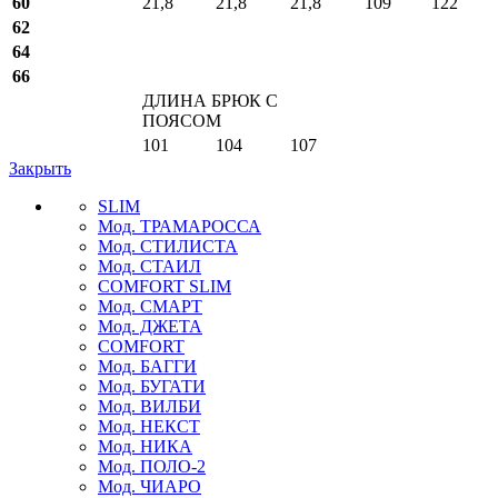
60
21,8
21,8
21,8
109
122
62
64
66
ДЛИНА БРЮК С
ПОЯСОМ
101
104
107
Закрыть
SLIM
Мод. ТРАМАРОССА
Мод. СТИЛИСТА
Мод. СТАИЛ
COMFORT SLIM
Мод. СМАРТ
Мод. ДЖЕТА
COMFORT
Мод. БАГГИ
Мод. БУГАТИ
Мод. ВИЛБИ
Мод. НЕКСТ
Мод. НИКА
Мод. ПОЛО-2
Мод. ЧИАРО