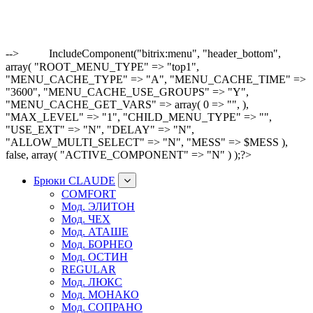
-->
IncludeComponent("bitrix:menu", "header_bottom",
array( "ROOT_MENU_TYPE" => "top1",
"MENU_CACHE_TYPE" => "A", "MENU_CACHE_TIME" =>
"3600", "MENU_CACHE_USE_GROUPS" => "Y",
"MENU_CACHE_GET_VARS" => array( 0 => "", ),
"MAX_LEVEL" => "1", "CHILD_MENU_TYPE" => "",
"USE_EXT" => "N", "DELAY" => "N",
"ALLOW_MULTI_SELECT" => "N", "MESS" => $MESS ),
false, array( "ACTIVE_COMPONENT" => "N" ) );?>
Брюки CLAUDE
COMFORT
Мод. ЭЛИТОН
Мод. ЧЕХ
Мод. АТАШЕ
Мод. БОРНЕО
Мод. ОСТИН
REGULAR
Мод. ЛЮКС
Мод. МОНАКО
Мод. СОПРАНО