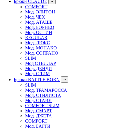
Брюки CLAUDE
COMFORT
Мод. ЭЛИТОН
Мод. ЧЕХ
Мод. АТАШЕ
Мод. БОРНЕО
Мод. ОСТИН
REGULAR
Мод. ЛЮКС
Мод. МОНАКО
Мод. СОПРАНО
SLIM
Мод СТЕЛЛАР
Мод. ДЕНДИ
Мод. СЛИМ
Брюки BATTLE BORN
SLIM
Мод. ТРАМАРОССА
Мод. СТИЛИСТА
Мод. СТАИЛ
COMFORT SLIM
Мод. СМАРТ
Мод. ДЖЕТА
COMFORT
Мод. БАГГИ