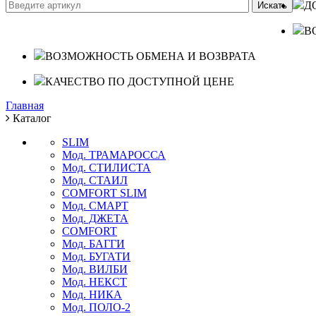
Д
В
ВОЗМОЖНОСТЬ ОБМЕНА И ВОЗВРАТА
КАЧЕСТВО ПО ДОСТУПНОЙ ЦЕНЕ
Главная
Каталог
SLIM
Мод. ТРАМАРОССА
Мод. СТИЛИСТА
Мод. СТАИЛ
COMFORT SLIM
Мод. СМАРТ
Мод. ДЖЕТА
COMFORT
Мод. БАГГИ
Мод. БУГАТИ
Мод. ВИЛБИ
Мод. НЕКСТ
Мод. НИКА
Мод. ПОЛО-2