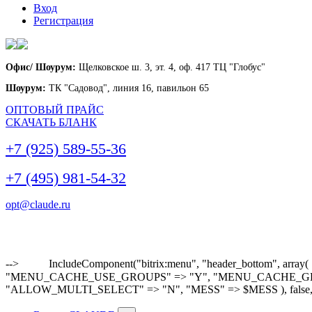
Вход
Регистрация
Офис/ Шоурум:
Щелковское ш. 3, эт. 4, оф. 417 ТЦ "Глобус"
Шоурум:
ТК "Садовод", линия 16, павильон 65
ОПТОВЫЙ ПРАЙС
СКАЧАТЬ БЛАНК
+7 (925) 589-55-36
+7 (495) 981-54-32
opt@claude.ru
-->
IncludeComponent("bitrix:menu", "header_bottom"
"MENU_CACHE_USE_GROUPS" => "Y", "MENU_CACHE_GET_VAR
"ALLOW_MULTI_SELECT" => "N", "MESS" => $MESS ), false,