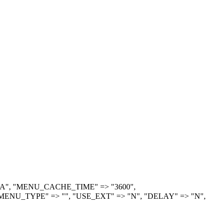
> "A", "MENU_CACHE_TIME" => "3600",
ENU_TYPE" => "", "USE_EXT" => "N", "DELAY" => "N",