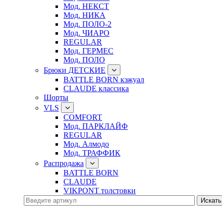
Мод. НЕКСТ
Мод. НИКА
Мод. ПОЛО-2
Мод. ЧИАРО
REGULAR
Мод. ГЕРМЕС
Мод. ПОЛО
Брюки ДЕТСКИЕ
BATTLE BORN кэжуал
CLAUDE классика
Шорты
VLS
COMFORT
Мод. ПАРКЛАЙФ
REGULAR
Мод. Алмодо
Мод. ТРАФФИК
Распродажа
BATTLE BORN
CLAUDE
VIKPONT толстовки