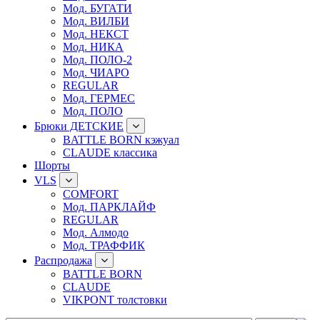
Мод. БУГАТИ
Мод. ВИЛБИ
Мод. НЕКСТ
Мод. НИКА
Мод. ПОЛО-2
Мод. ЧИАРО
REGULAR
Мод. ГЕРМЕС
Мод. ПОЛО
Брюки ДЕТСКИЕ
BATTLE BORN кэжуал
CLAUDE классика
Шорты
VLS
COMFORT
Мод. ПАРКЛАЙФ
REGULAR
Мод. Алмодо
Мод. ТРАФФИК
Распродажа
BATTLE BORN
CLAUDE
VIKPONT толстовки