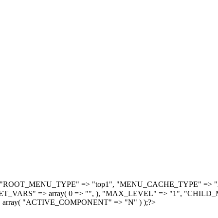
, array( "ROOT_MENU_TYPE" => "top1", "MENU_CACHE_TYPE" =
S" => array( 0 => "", ), "MAX_LEVEL" => "1", "CHILD_M
 array( "ACTIVE_COMPONENT" => "N" ) );?>