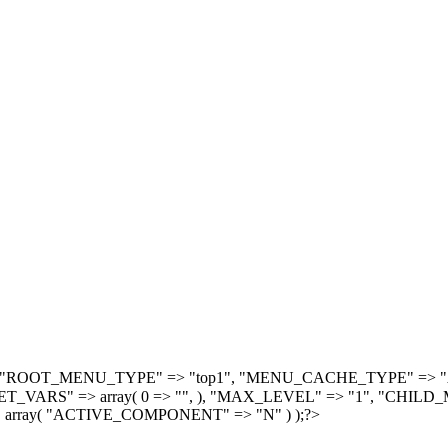
, array( "ROOT_MENU_TYPE" => "top1", "MENU_CACHE_TYPE" =
S" => array( 0 => "", ), "MAX_LEVEL" => "1", "CHILD_M
 array( "ACTIVE_COMPONENT" => "N" ) );?>