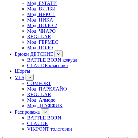
Мод. БУГАТИ
Мод. ВИЛБИ
Мод. НЕКСТ
Мод. НИКА
Мод. ПОЛО-2
Мод. ЧИАРО
REGULAR
Мод. ГЕРМЕС
Мод. ПОЛО
Брюки ДЕТСКИЕ
BATTLE BORN кэжуал
CLAUDE классика
Шорты
VLS
COMFORT
Мод. ПАРКЛАЙФ
REGULAR
Мод. Алмодо
Мод. ТРАФФИК
Распродажа
BATTLE BORN
CLAUDE
VIKPONT толстовки