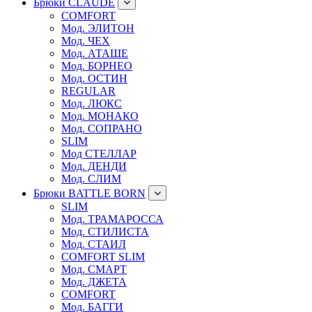
Брюки CLAUDE
COMFORT
Мод. ЭЛИТОН
Мод. ЧЕХ
Мод. АТАШЕ
Мод. БОРНЕО
Мод. ОСТИН
REGULAR
Мод. ЛЮКС
Мод. МОНАКО
Мод. СОПРАНО
SLIM
Мод СТЕЛЛАР
Мод. ДЕНДИ
Мод. СЛИМ
Брюки BATTLE BORN
SLIM
Мод. ТРАМАРОССА
Мод. СТИЛИСТА
Мод. СТАИЛ
COMFORT SLIM
Мод. СМАРТ
Мод. ДЖЕТА
COMFORT
Мод. БАГГИ