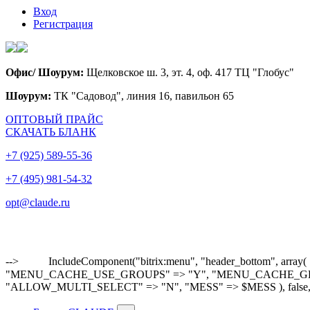
Вход
Регистрация
Офис/ Шоурум:
Щелковское ш. 3, эт. 4, оф. 417 ТЦ "Глобус"
Шоурум:
ТК "Садовод", линия 16, павильон 65
ОПТОВЫЙ ПРАЙС
СКАЧАТЬ БЛАНК
+7 (925) 589-55-36
+7 (495) 981-54-32
opt@claude.ru
-->
IncludeComponent("bitrix:menu", "header_bottom"
"MENU_CACHE_USE_GROUPS" => "Y", "MENU_CACHE_GET_VAR
"ALLOW_MULTI_SELECT" => "N", "MESS" => $MESS ), false,