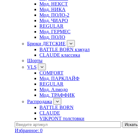
Мод. НЕКСТ
Мод. НИКА
Мод. ПОЛО-2
Мод. ЧИАРО
REGULAR
Мод. ГЕРМЕС
Мод. ПОЛО
Брюки ДЕТСКИЕ
BATTLE BORN кэжуал
CLAUDE классика
Шорты
VLS
COMFORT
Мод. ПАРКЛАЙФ
REGULAR
Мод. Алмодо
Мод. ТРАФФИК
Распродажа
BATTLE BORN
CLAUDE
VIKPONT толстовки
Избранное:
0