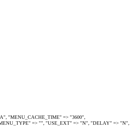
> "A", "MENU_CACHE_TIME" => "3600",
ENU_TYPE" => "", "USE_EXT" => "N", "DELAY" => "N",