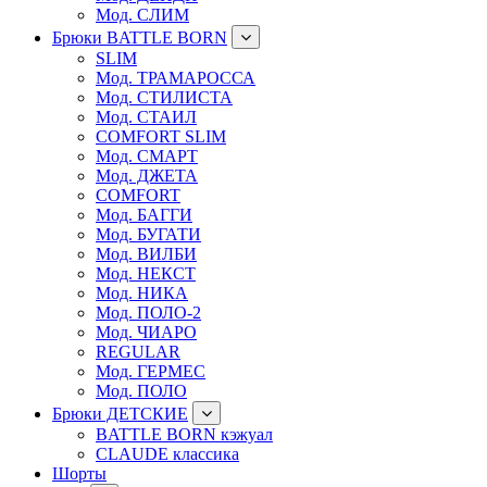
Мод. СЛИМ
Брюки BATTLE BORN
SLIM
Мод. ТРАМАРОССА
Мод. СТИЛИСТА
Мод. СТАИЛ
COMFORT SLIM
Мод. СМАРТ
Мод. ДЖЕТА
COMFORT
Мод. БАГГИ
Мод. БУГАТИ
Мод. ВИЛБИ
Мод. НЕКСТ
Мод. НИКА
Мод. ПОЛО-2
Мод. ЧИАРО
REGULAR
Мод. ГЕРМЕС
Мод. ПОЛО
Брюки ДЕТСКИЕ
BATTLE BORN кэжуал
CLAUDE классика
Шорты