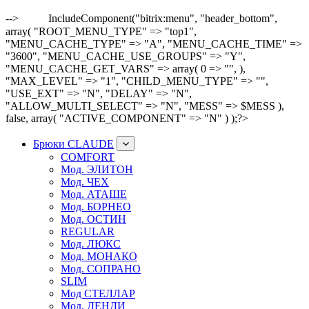
-->
IncludeComponent("bitrix:menu", "header_bottom",
array( "ROOT_MENU_TYPE" => "top1",
"MENU_CACHE_TYPE" => "A", "MENU_CACHE_TIME" =>
"3600", "MENU_CACHE_USE_GROUPS" => "Y",
"MENU_CACHE_GET_VARS" => array( 0 => "", ),
"MAX_LEVEL" => "1", "CHILD_MENU_TYPE" => "",
"USE_EXT" => "N", "DELAY" => "N",
"ALLOW_MULTI_SELECT" => "N", "MESS" => $MESS ),
false, array( "ACTIVE_COMPONENT" => "N" ) );?>
Брюки CLAUDE
COMFORT
Мод. ЭЛИТОН
Мод. ЧЕХ
Мод. АТАШЕ
Мод. БОРНЕО
Мод. ОСТИН
REGULAR
Мод. ЛЮКС
Мод. МОНАКО
Мод. СОПРАНО
SLIM
Мод СТЕЛЛАР
Мод. ДЕНДИ