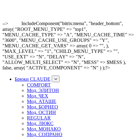
-->
IncludeComponent("bitrix:menu", "header_bottom",
array( "ROOT_MENU_TYPE" => "top1",
"MENU_CACHE_TYPE" => "A", "MENU_CACHE_TIME" =>
"3600", "MENU_CACHE_USE_GROUPS" => "Y",
"MENU_CACHE_GET_VARS" => array( 0 => "", ),
"MAX_LEVEL" => "1", "CHILD_MENU_TYPE" => "",
"USE_EXT" => "N", "DELAY" => "N",
"ALLOW_MULTI_SELECT" => "N", "MESS" => $MESS ),
false, array( "ACTIVE_COMPONENT" => "N" ) );?>
Брюки CLAUDE
COMFORT
Мод. ЭЛИТОН
Мод. ЧЕХ
Мод. АТАШЕ
Мод. БОРНЕО
Мод. ОСТИН
REGULAR
Мод. ЛЮКС
Мод. МОНАКО
Мод. СОПРАНО