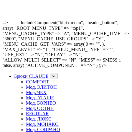
-->
IncludeComponent("bitrix:menu", "header_bottom",
array( "ROOT_MENU_TYPE" => "top1",
"MENU_CACHE_TYPE" => "A", "MENU_CACHE_TIME" =>
"3600", "MENU_CACHE_USE_GROUPS" => "Y",
"MENU_CACHE_GET_VARS" => array( 0 => "", ),
"MAX_LEVEL" => "1", "CHILD_MENU_TYPE" => "",
"USE_EXT" => "N", "DELAY" => "N",
"ALLOW_MULTI_SELECT" => "N", "MESS" => $MESS ),
false, array( "ACTIVE_COMPONENT" => "N" ) );?>
Брюки CLAUDE
COMFORT
Мод. ЭЛИТОН
Мод. ЧЕХ
Мод. АТАШЕ
Мод. БОРНЕО
Мод. ОСТИН
REGULAR
Мод. ЛЮКС
Мод. МОНАКО
Мод. СОПРАНО