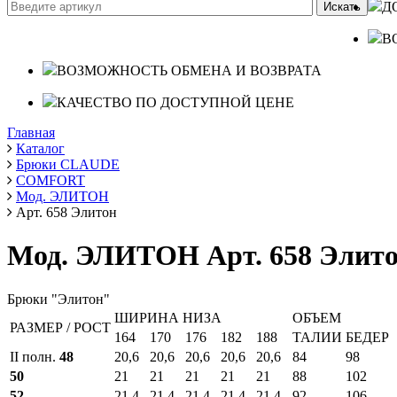
Д
В
ВОЗМОЖНОСТЬ ОБМЕНА И ВОЗВРАТА
КАЧЕСТВО ПО ДОСТУПНОЙ ЦЕНЕ
Главная
Каталог
Брюки CLAUDE
COMFORT
Мод. ЭЛИТОН
Арт. 658 Элитон
Мод. ЭЛИТОН Арт. 658 Элит
Брюки "Элитон"
ШИРИНА НИЗА
ОБЪЕМ
РАЗМЕР / РОСТ
164
170
176
182
188
ТАЛИИ
БЕДЕР
II полн.
48
20,6
20,6
20,6
20,6
20,6
84
98
50
21
21
21
21
21
88
102
52
21,4
21,4
21,4
21,4
21,4
92
106