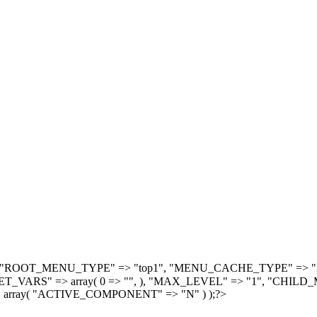
, array( "ROOT_MENU_TYPE" => "top1", "MENU_CACHE_TYPE" =
S" => array( 0 => "", ), "MAX_LEVEL" => "1", "CHILD_M
 array( "ACTIVE_COMPONENT" => "N" ) );?>