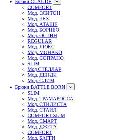
Брюки CLAUDE
COMFORT
Мод. ЭЛИТОН
Мод. ЧЕХ
Мод. АТАШЕ
Мод. БОРНЕО
Мод. ОСТИН
REGULAR
Мод. ЛЮКС
Мод. МОНАКО
Мод. СОПРАНО
SLIM
Мод СТЕЛЛАР
Мод. ДЕНДИ
Мод. СЛИМ
Брюки BATTLE BORN
SLIM
Мод. ТРАМАРОССА
Мод. СТИЛИСТА
Мод. СТАИЛ
COMFORT SLIM
Мод. СМАРТ
Мод. ДЖЕТА
COMFORT
Мод. БАГГИ