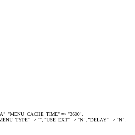
> "A", "MENU_CACHE_TIME" => "3600",
ENU_TYPE" => "", "USE_EXT" => "N", "DELAY" => "N",