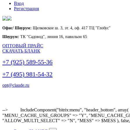
Вход
Регистрация
Офис/ Шоурум:
Щелковское ш. 3, эт. 4, оф. 417 ТЦ "Глобус"
Шоурум:
ТК "Садовод", линия 16, павильон 65
ОПТОВЫЙ ПРАЙС
СКАЧАТЬ БЛАНК
+7 (925) 589-55-36
+7 (495) 981-54-32
opt@claude.ru
-->
IncludeComponent("bitrix:menu", "header_bottom"
"MENU_CACHE_USE_GROUPS" => "Y", "MENU_CACHE_GET_VAR
"ALLOW_MULTI_SELECT" => "N", "MESS" => $MESS ), false,