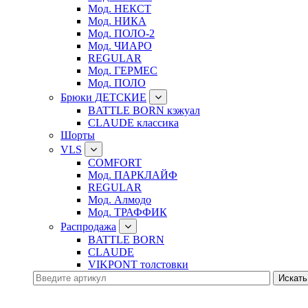
Мод. НЕКСТ
Мод. НИКА
Мод. ПОЛО-2
Мод. ЧИАРО
REGULAR
Мод. ГЕРМЕС
Мод. ПОЛО
Брюки ДЕТСКИЕ
BATTLE BORN кэжуал
CLAUDE классика
Шорты
VLS
COMFORT
Мод. ПАРКЛАЙФ
REGULAR
Мод. Алмодо
Мод. ТРАФФИК
Распродажа
BATTLE BORN
CLAUDE
VIKPONT толстовки