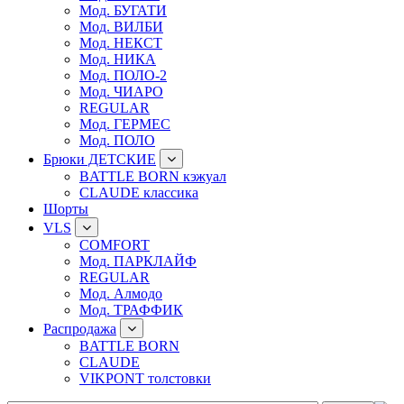
Мод. БУГАТИ
Мод. ВИЛБИ
Мод. НЕКСТ
Мод. НИКА
Мод. ПОЛО-2
Мод. ЧИАРО
REGULAR
Мод. ГЕРМЕС
Мод. ПОЛО
Брюки ДЕТСКИЕ
BATTLE BORN кэжуал
CLAUDE классика
Шорты
VLS
COMFORT
Мод. ПАРКЛАЙФ
REGULAR
Мод. Алмодо
Мод. ТРАФФИК
Распродажа
BATTLE BORN
CLAUDE
VIKPONT толстовки